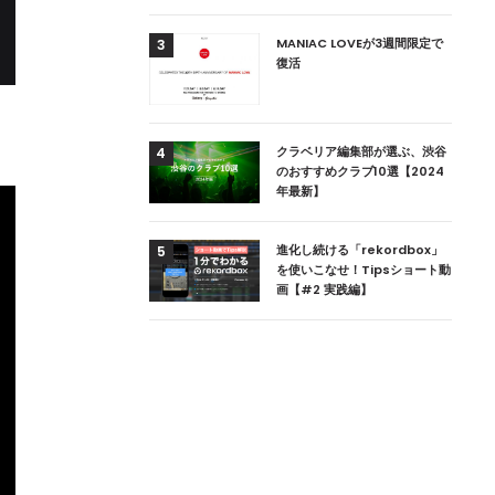
用達、ニューヨークの
MANIAC LOVEが3週間限定で
3
本上陸！ 「1 OAK
復活
」六本木にオープン
DJ用の家具や製品を開
クラベリア編集部が選ぶ、渋谷
4
楽産業に参戦すること
のおすすめクラブ10選【2024
年最新】
ためのDJブース
進化し続ける「rekordbox」
5
 ZEROのこだわり
を使いこなせ！Tipsショート動
画【#2 実践編】