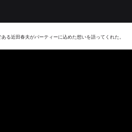
セレブ御
3
クラブが日
TOKYO
である近田春夫がパーティーに込めた想いを語ってくれた。
IKEAが
4
発中！音
を発表
レコードの
5
Aoyama