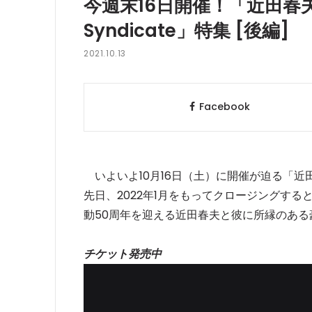
今週末16日開催！「近⽥春夫 & a
Syndicate」特集 [後編]
2021.10.13
Facebook
いよいよ10⽉16⽇（土）に開催が迫る「近⽥春夫 & ag
先日、2022年1月をもってクロージングする
動50周年を迎える近田春夫と彼に所縁のあ
チケット発売中