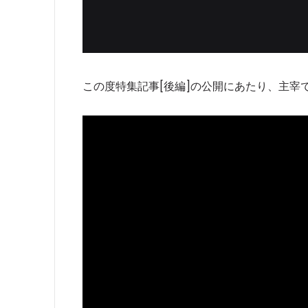
この度特集記事[後編]の公開にあたり、主宰