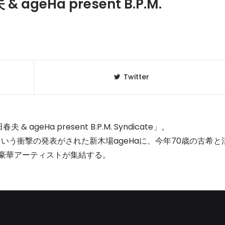
geHa present B.P.M.
Twitter
eHa present B.P.M. Syndicate」。
という衝撃の発表がされた新木場ageHaに、今年70歳の古希と
る豪華アーティストが集結する。
クラベリ
1
のおすすめ
年最新】
ニュージ
2
DJ!?