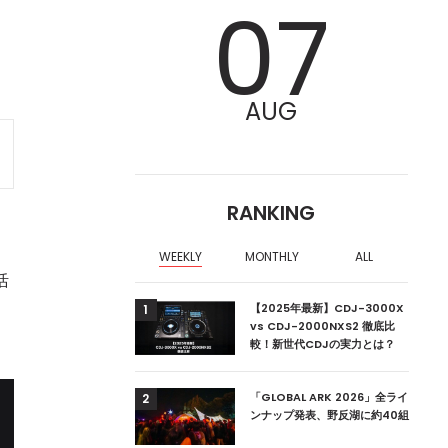
07
AUG
RANKING
WEEKLY
MONTHLY
ALL
活
ア編集部が選ぶ、渋谷
【2025年最新】CDJ-3000X
1
クラブ10選【2024
vs CDJ-2000NXS2 徹底比
較！新世代CDJの実力とは？
ーランドの新首相は元
「GLOBAL ARK 2026」全ライ
2
ンナップ発表、野反湖に約40組