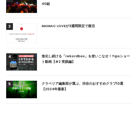
40組
MANIAC LOVEが3週間限定で復活
3
進化し続ける「rekordbox」を使いこなせ！Tipsショー
4
ト動画【#2 実践編】
クラベリア編集部が選ぶ、渋谷のおすすめクラブ10選
5
【2024年最新】