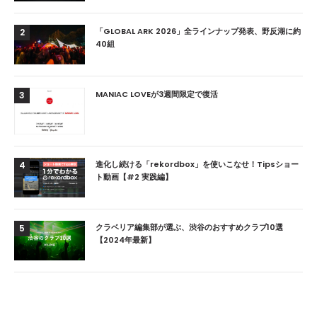
「GLOBAL ARK 2026」全ラインナップ発表、野反湖に約
2
40組
MANIAC LOVEが3週間限定で復活
3
進化し続ける「rekordbox」を使いこなせ！Tipsショー
4
ト動画【#2 実践編】
クラベリア編集部が選ぶ、渋谷のおすすめクラブ10選
5
【2024年最新】