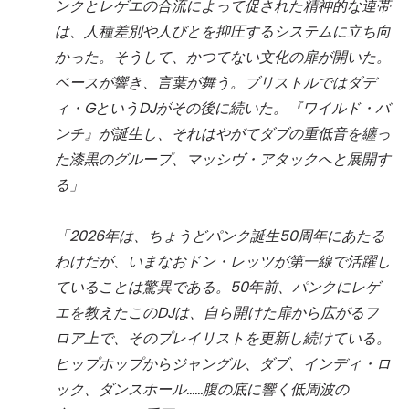
ンクとレゲエの合流によって促された精神的な連帯
は、人種差別や人びとを抑圧するシステムに立ち向
かった。そうして、かつてない文化の扉が開いた。
ベースが響き、言葉が舞う。ブリストルではダデ
ィ・GというDJがその後に続いた。『ワイルド・バ
ンチ』が誕生し、それはやがてダブの重低音を纏っ
た漆黒のグループ、マッシヴ・アタックへと展開す
る」
「2026年は、ちょうどパンク誕生50周年にあたる
わけだが、いまなおドン・レッツが第一線で活躍し
ていることは驚異である。50年前、パンクにレゲ
エを教えたこのDJは、自ら開けた扉から広がるフ
ロア上で、そのプレイリストを更新し続けている。
ヒップホップからジャングル、ダブ、インディ・ロ
ック、ダンスホール……腹の底に響く低周波の