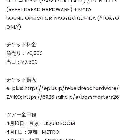
DJ: DADDY G (MASSIVE ATTACK) / DON LETTS
(REBEL DREAD HARDWARE) + More
SOUND OPERATOR: NAOYUKI UCHIDA (*TOKYO
ONLY)
チケット料金:
前売り：¥6,500
当日：¥7,500
チケット購入:
e-plus: https://eplus.jp/rebeldreadhardware/
ZAIKO: https://6926.zaiko.io/e/bassmasters26
ツアー全日程:
4月10日：東京- LIQUIDROOM
4月11日：京都- METRO