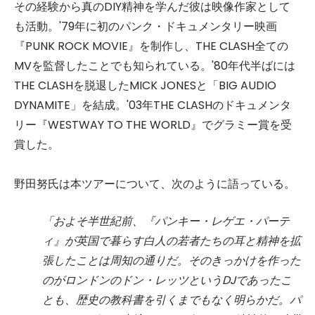
その経験から真のDIY精神を学んだ彼は映像作家として
も活動。'79年に初のパンク・ドキュメンタリー映画
『PUNK ROCK MOVIE』を制作し、THE CLASH全ての
MVを監督したことでも知られている。'80年代半ばには
THE CLASHを脱退したMICK JONESと「BIG AUDIO
DYNAMITE」を結成。'03年THE CLASHのドキュメンタ
リー『WESTWAY TO THE WORLD』でグラミー賞を受
賞した。
野田努氏は本ツアーについて、次のように語っている。
「およそ半世紀前、『パンキー・レゲエ・パーテ
ィ』が英国で暮らす白人の若者たちの耳と精神を拡
張したことは周知の通りだ。そのきっかけを作った
のがロンドンのドン・レッツというDJであったこ
とも、歴史の教科書を引くまでもなく明らかだ。パ