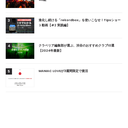
進化し続ける「rekordbox」を使いこなせ！Tipsショー
3
ト動画【#2 実践編】
クラベリア編集部が選ぶ、渋谷のおすすめクラブ10選
4
【2024年最新】
MANIAC LOVEが3週間限定で復活
5