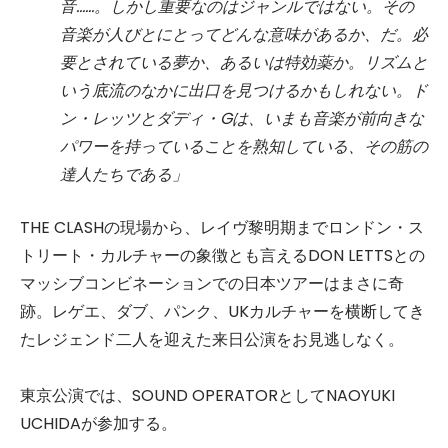
音……。しかし重要なのはジャンルではない。その
音楽が人びとにとってどんな意味があるか、だ。必
要とされている夢か、あるいは特効薬か。リズムと
いう底流のなかに出口を見つけるかもしれない。ド
ン・レッツとダディ・Gは、いまも音楽が前向きな
パワーを持っていることを熟知している、その筋の
達人たちである」
THE CLASHの現場から、レイヴ黎明期までロンドン・ス
トリート・カルチャーの象徴とも言えるDON LETTSとの
マッシブコンビネーションでの日本ツアーはまさに奇
跡。レゲエ、ダブ、パンク、UKカルチャーを横断してき
たレジェンド二人を迎えた来日公演をお見逃しなく。
東京公演では、SOUND OPERATORとしてNAOYUKI
UCHIDAが参加する。