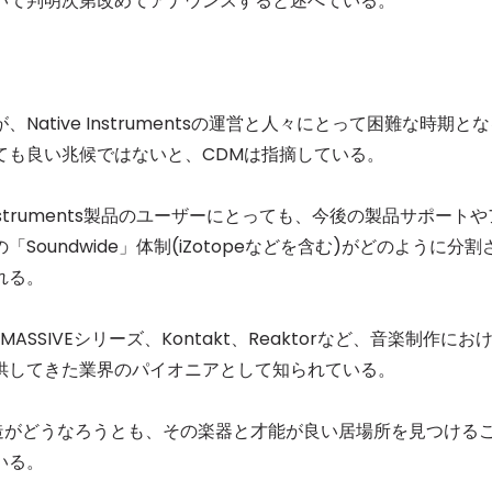
いて判明次第改めてアナウンスすると述べている。
tive Instrumentsの運営と人々にとって困難な時期と
ても良い兆候ではないと、CDMは指摘している。
ve Instruments製品のユーザーにとっても、今後の製品サポートや
oundwide」体制(iZotopeなどを含む)がどのように分割
れる。
ーズ、MASSIVEシリーズ、Kontakt、Reaktorなど、音楽制作にお
供してきた業界のパイオニアとして知られている。
ビジネス構造がどうなろうとも、その楽器と才能が良い居場所を見つける
いる。