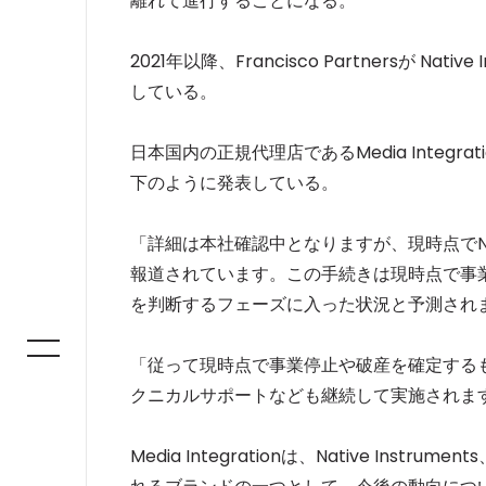
離れて進行することになる。
2021年以降、Francisco Partnersが 
している。
日本国内の正規代理店であるMedia Integ
下のように発表している。
「詳細は本社確認中となりますが、現時点でNati
報道されています。この手続きは現時点で事
を判断するフェーズに入った状況と予測され
「従って現時点で事業停止や破産を確定する
クニカルサポートなども継続して実施されま
Media Integrationは、Native Instru