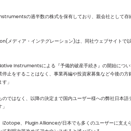
セレブ御
3
Native Instrumentsの過半数の株式を保有しており、親会社として存
クラブが日
TOKYO
IKEAが
4
ration(メディア・インテグレーション)は、同社ウェブサイトで
発中！音
を発表
レコードの
5
ve Instrumentsによる『予備的破産手続き』の開始につ
Aoyama
業停止をすることはなく、事業再編や投資家募集など今後の方
ます」
ものではなく、以降の決定まで国内ユーザー様への弊社日本語
す」
ments、iZotope、Plugin Allianceが日本でも多くのユーザーに支え