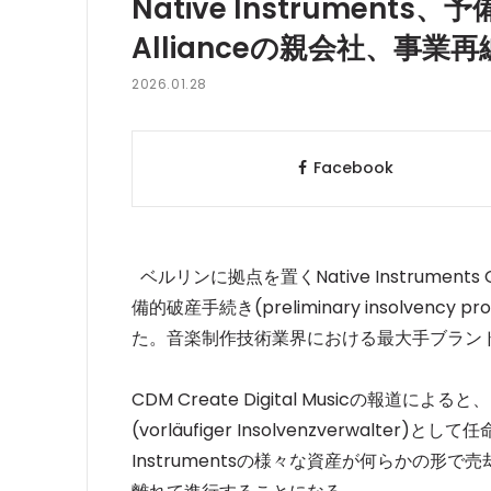
Native Instruments
Allianceの親会社、事業
2026.01.28
Facebook
ベルリンに拠点を置くNative Instruments Gm
備的破産手続き(preliminary insolve
た。音楽制作技術業界における最大手ブラン
CDM Create Digital Musicの報道によると、
(vorläufiger Insolvenzverwalt
Instrumentsの様々な資産が何らかの形