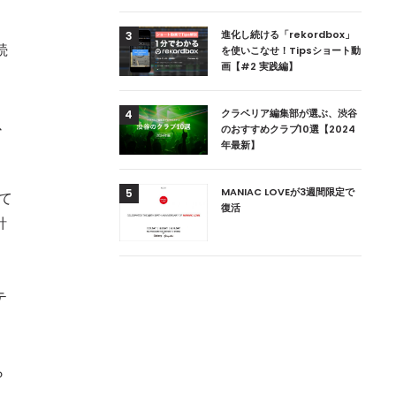
用達、ニューヨークの
進化し続ける「rekordbox」
3
続
本上陸！ 「1 OAK
を使いこなせ！Tipsショート動
」六本木にオープン
画【#2 実践編】
DJ用の家具や製品を開
クラベリア編集部が選ぶ、渋谷
4
以
楽産業に参戦すること
のおすすめクラブ10選【2024
年最新】
ためのDJブース
MANIAC LOVEが3週間限定で
5
いて
 ZEROのこだわり
復活
針
テ
ら