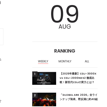
n
09
AUG
RANKING
予
WEEKLY
MONTHLY
ALL
ア編集部が選ぶ、渋谷
【2025年最新】CDJ-3000X
1
クラブ10選【2024
vs CDJ-2000NXS2 徹底比
較！新世代CDJの実力とは？
ーランドの新首相は元
「GLOBAL ARK 2026」全ライ
2
ンナップ発表、野反湖に約40組
を