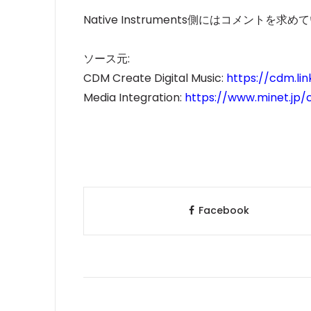
Native Instruments側にはコメン
ソース元:
CDM Create Digital Music:
https://cdm.li
Media Integration:
https://www.minet.jp/
Facebook