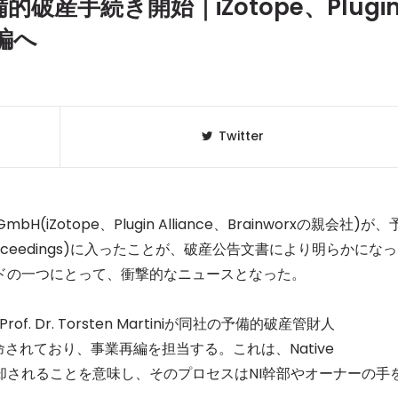
、予備的破産手続き開始｜iZotope、Plugi
再編へ
Twitter
bH(iZotope、Plugin Alliance、Brainworxの親会社)が、
ncy proceedings)に入ったことが、破産公告文書により明らかになっ
ドの一つにとって、衝撃的なニュースとなった。
クラベリ
1
のおすすめ
年最新】
Prof. Dr. Torsten Martiniが同社の予備的破産管財人
er)として任命されており、事業再編を担当する。これは、Native
ニュージ
2
DJ!?
で売却されることを意味し、そのプロセスはNI幹部やオーナーの手