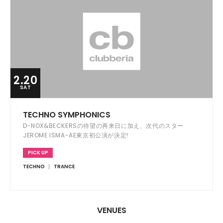
2.20
SAT
TECHNO SYMPHONICS
D-NOX&BECKERSの待望の再来日に加え、次代のスター
JEROME ISMA-AE東京初公演が決定!
PICK UP
TECHNO
TRANCE
VENUES