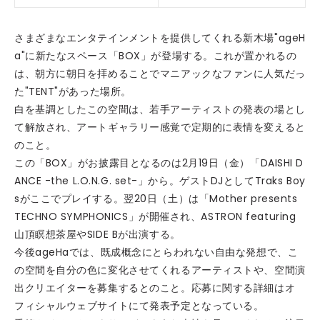
さまざまなエンタテインメントを提供してくれる新木場"ageH
a"に新たなスペース「BOX」が登場する。これが置かれるの
は、朝方に朝日を拝めることでマニアックなファンに人気だっ
た"TENT"があった場所。
白を基調としたこの空間は、若手アーティストの発表の場とし
て解放され、アートギャラリー感覚で定期的に表情を変えると
のこと。
この「BOX」がお披露目となるのは2月19日（金）「DAISHI D
ANCE -the L.O.N.G. set-」から。ゲストDJとしてTraks Boy
sがここでプレイする。翌20日（土）は「Mother presents
TECHNO SYMPHONICS」が開催され、ASTRON featuring
山頂瞑想茶屋やSIDE Bが出演する。
今後ageHaでは、既成概念にとらわれない自由な発想で、こ
の空間を自分の色に変化させてくれるアーティストや、空間演
出クリエイターを募集するとのこと。応募に関する詳細はオ
フィシャルウェブサイトにて発表予定となっている。