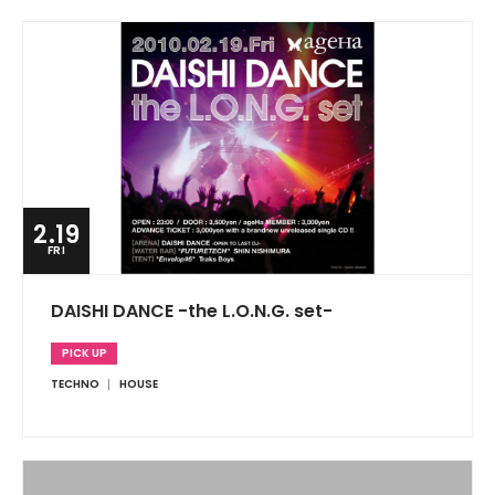
2.19
FRI
DAISHI DANCE -the L.O.N.G. set-
PICK UP
TECHNO
HOUSE