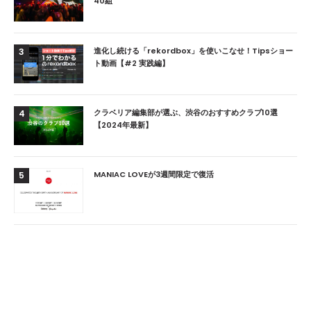
40組
進化し続ける「rekordbox」を使いこなせ！Tipsショー
3
ト動画【#2 実践編】
クラベリア編集部が選ぶ、渋谷のおすすめクラブ10選
4
【2024年最新】
MANIAC LOVEが3週間限定で復活
5