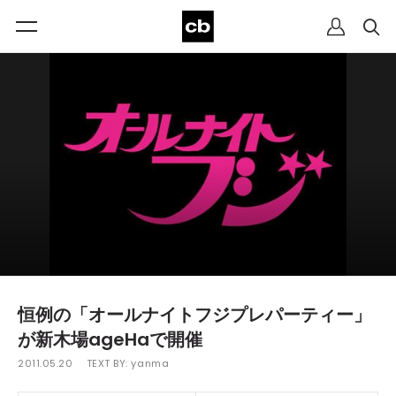
恒例の「オールナイトフジプレパーティー」
が新木場ageHaで開催
2011.05.20
TEXT BY:
yanma