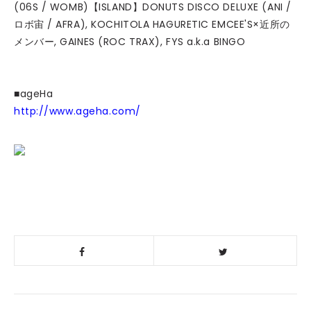
(06S / WOMB)【ISLAND】DONUTS DISCO DELUXE (ANI /
ロボ宙 / AFRA), KOCHITOLA HAGURETIC EMCEE'S×近所の
メンバー, GAINES (ROC TRAX), FYS a.k.a BINGO
■ageHa
http://www.ageha.com/