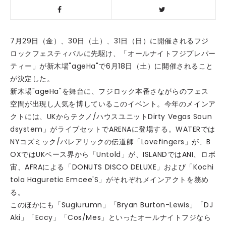
7月29日（金）、30日（土）、31日（日）に開催されるフジ
ロックフェスティバルに先駆け、「オールナイトフジプレパー
ティー」が新木場"ageHa"で6月18日（土）に開催されること
が決定した。
新木場"ageHa"を舞台に、フジロック本番さながらのフェス
空間が出現し人気を博しているこのイベント。今年のメインア
クトには、UKからテクノ/ハウスユニットDirty Vegas Soun
dsystem」がライブセットでARENAに登場する。WATERでは
NYコズミック/バレアリックの伝道師「Lovefingers」が、B
OXではUKベース界から「Untold」が、ISLANDではANI、ロボ
宙、AFRAによる「DONUTS DISCO DELUXE」および「Kochi
tola Haguretic Emcee'S」がそれぞれメインアクトを務め
る。
このほかにも「Sugiurumn」「Bryan Burton-Lewis」「DJ
Aki」「Eccy」「Cos/Mes」といったオールナイトフジなら