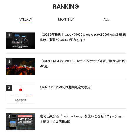
RANKING
WEEKLY
MONTHLY
ALL
【2025年最新】CDJ-3000X vs CDJ-2000NXS2 徹底
1
比較！新世代CDJの実力とは？
「GLOBAL ARK 2026」全ラインナップ発表、野反湖に約
2
40組
MANIAC LOVEが3週間限定で復活
3
進化し続ける「rekordbox」を使いこなせ！Tipsショー
4
ト動画【#2 実践編】