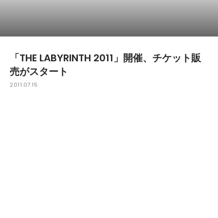
「THE LABYRINTH 2011」開催、チケット販
売がスタート
2011.07.15
昨年10周年という歴史の節目を迎え、徹底的なアンダーグラウ
ンド感を保ちながらも、毎年ダンスミュージックファンの期待
を裏切らない「THE LABYRINTH」が、今年も夏の終わりを迎
える9月17日(土)～9月19日(月)に開催される。
現在発表されているラインナップは、Atom HeartことAtom
TMと、Tobias.、NSI名義としても良質なテクノサウンドを世