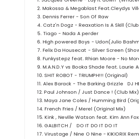
2. Makossa & Megablast Feat.Cleydys Vil
3. Dennis Ferrer - Son Of Raw
4. Catz'n Dogz - Reaxation Is A Skill (Club
5. Tiago - Nada A perder
6. High powered Boys - Udon(Julio Bash
7. Felix Da Housecat - Silver Screen (Sh
8. Funkystepz feat. Rhian Moore - No Mor
9. M.A.N.D.Y vs Booka Shade feat. Lauri
10. SHIT ROBOT - TRIUMPH!!! (Original)
11. Alex Barack - The Barking Grizzle DJ H
12. Paul Johnson / Just Dance ! (Club Mix
13. Maya Jane Coles / Humming Bird (Orig
14. French Fries / Merel (Original Mix)
15. Kink , Neville Watson feat. Kim Ann 
16. GALBITCH / DO IT DO IT DO IT
17. Virustage / Nine O Nine - KIKIORIX Rem