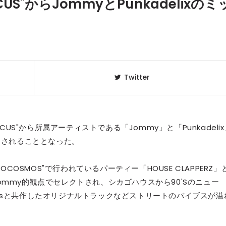
US"からJommyとPunkadelixのミ
Twitter
"ARCUS"から所属アーティストである「Jommy」と「Punkadeli
スされることとなった。
クラベリ
1
のおすすめ
OCOSMOS"で行われているパーティー「HOUSE CLAPPERZ」
年最新】
mmy的観点でセレクトされ、シカゴハウスから90'Sのニュー
ssと共作したオリジナルトラックなどストリートのバイブスが溢
ニュージ
2
DJ!?