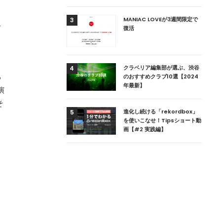
用達、ニューヨークの
MANIAC LOVEが3週間限定で
3
ス
本上陸！ 「1 OAK
復活
と
」六本木にオープン
DJ用の家具や製品を開
クラベリア編集部が選ぶ、渋谷
4
楽産業に参戦すること
る
のおすすめクラブ10選【2024
年最新】
演
そ
ためのDJブース
進化し続ける「rekordbox」
5
 ZEROのこだわり
を使いこなせ！Tipsショート動
画【#2 実践編】