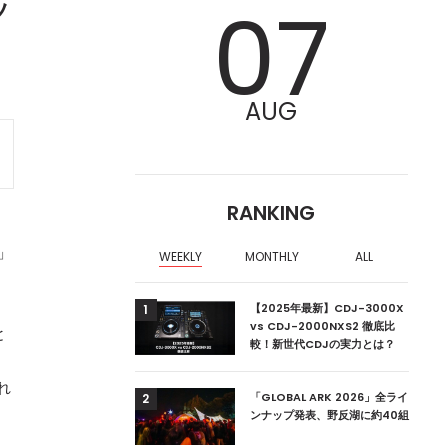
ッ
07
AUG
RANKING
x」
WEEKLY
MONTHLY
ALL
ア編集部が選ぶ、渋谷
【2025年最新】CDJ-3000X
1
クラブ10選【2024
vs CDJ-2000NXS2 徹底比
と
較！新世代CDJの実力とは？
れ
ーランドの新首相は元
「GLOBAL ARK 2026」全ライ
2
ンナップ発表、野反湖に約40組