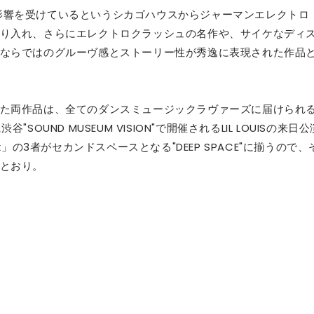
とも影響を受けているというシカゴハウスからジャーマンエレクトロ
セレブ御
3
り入れ、さらにエレクトロクラッシュの名作や、サイケなディ
クラブが日
ならではのグルーヴ感とストーリー性が秀逸に表現された作品
TOKYO
IKEAが
4
発中！音
た両作品は、全てのダンスミュージックラヴァーズに届けられ
を発表
UND MUSEUM VISION"で開催されるLIL LOUISの来日公
lix」の3者がセカンドスペースとなる"DEEP SPACE"に揃うので、
レコードの
5
とおり。
Aoyama