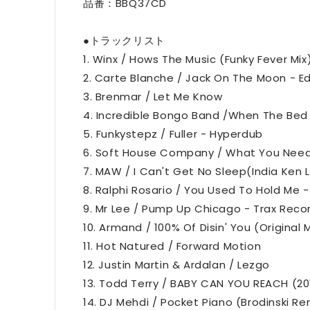
品番：BBQ37CD
●トラックリスト
1. Winx / Hows The Music (Funky Fever Mix
2. Carte Blanche / Jack On The Moon - 
3. Brenmar / Let Me Know
4. Incredible Bongo Band /When The Bed B
5. Funkystepz / Fuller - Hyperdub
6. Soft House Company / What You Need 
7. MAW / I Can't Get No Sleep(India Ken 
8. Ralphi Rosario / You Used To Hold Me -
9. Mr Lee / Pump Up Chicago - Trax Reco
10. Armand / 100% Of Disin' You (Original M
11. Hot Natured / Forward Motion
12. Justin Martin & Ardalan / Lezgo
13. Todd Terry / BABY CAN YOU REACH (201
14. DJ Mehdi / Pocket Piano (Brodinski Re