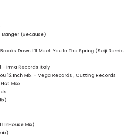
)
Ed Banger (Because)
reaks Down I`ll Meet You In The Spring (Seiji Remix.
- Irma Records Italy
Lou 12 Inch Mix. - Vega Records , Cutting Records
 Hot Mixx
rds
ix)
1 InHouse Mix)
mix)