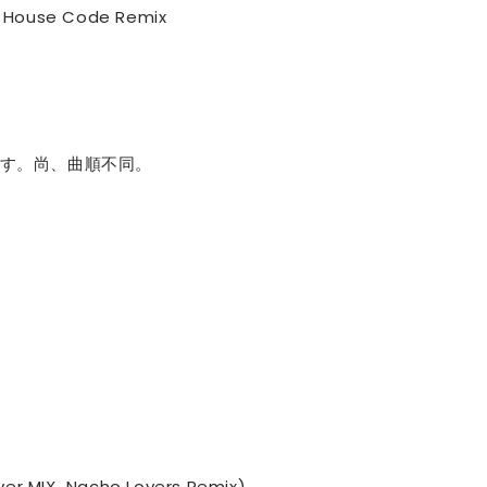
he House Code Remix
す。尚、曲順不同。
ver MIX Nacho Lovers Remix)