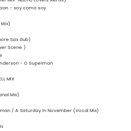
laon - soy como soy
 Mix)
more Sax dub)
ower Scene )
e
e Anderson - O Superman
ELL MIX
)
inal Mix)
Foxman / A Saturday In November (Vocal Mix)
ix