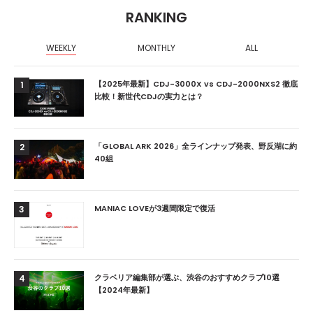
RANKING
WEEKLY
MONTHLY
ALL
【2025年最新】CDJ-3000X vs CDJ-2000NXS2 徹底
1
比較！新世代CDJの実力とは？
「GLOBAL ARK 2026」全ラインナップ発表、野反湖に約
2
40組
MANIAC LOVEが3週間限定で復活
3
クラベリア編集部が選ぶ、渋谷のおすすめクラブ10選
4
【2024年最新】