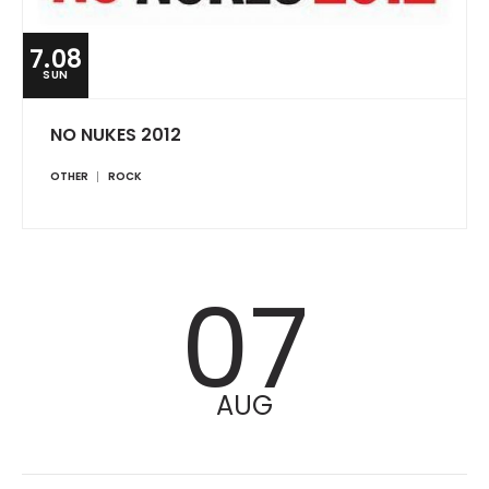
7.08
SUN
NO NUKES 2012
OTHER
ROCK
07
AUG