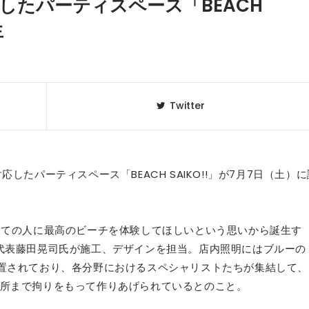
したパーティスペース「BEACH
生
Twitter
たパーティスペース「BEACH SAIKO!!」が7月7日（土）に
クラベリ
1
のおすすめ
愛する全ての人に最高のビーチを体験してほしいという思いから誕生す
年最新】
ESS代表藤田晃司氏が施工、デザインを担当。店内照明にはブルーの
置されており、各分野におけるスペシャリストたちが集結して、
ニュージ
2
所まで拘りをもって作りあげられているとのこと。
DJ!?