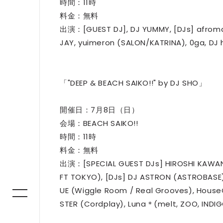
時間：11時
料金：無料
出演：[GUEST DJ], DJ YUMMY, [DJs] afroman
JAY, yuimeron (SALON/KATRINA), 0ga, DJ h
「"DEEP & BEACH SAIKO!!" by DJ SHO」
開催日：7月8日（日）
会場：BEACH SAIKO!!
時間：11時
料金：無料
出演：[SPECIAL GUEST DJs] HIROSHI KAWANA
FT TOKYO), [DJs] DJ ASTRON (ASTROBASE
UE (Wiggle Room / Real Grooves), House
STER (Cordplay), Luna＊(melt, ZOO, INDI