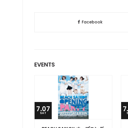
Facebook
EVENTS
7.07
7
SAT