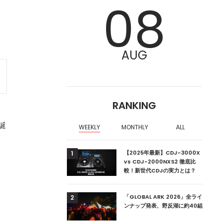
08
AUG
RANKING
誕
WEEKLY
MONTHLY
ALL
ア編集部が選ぶ、渋谷
【2025年最新】CDJ-3000X
1
クラブ10選【2024
vs CDJ-2000NXS2 徹底比
較！新世代CDJの実力とは？
ーランドの新首相は元
「GLOBAL ARK 2026」全ライ
2
ンナップ発表、野反湖に約40組