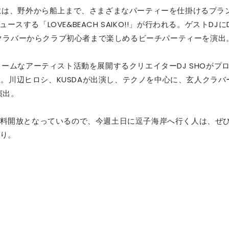
には、野外から船上まで、さまざまなパーティーを仕掛けるプラ
セレブ御
3
ースする「LOVE&BEACH SAIKO!!」が行われる。ゲストDJに
クラブが日
、クラバーからクラブ初心者まで楽しめるビーチパーティーを演出
TOKYO
ームなアーティスト活動を展開するクリエイターDJ SHOがプ
IKEAが
4
発中！音
」が開催。川辺ヒロシ、KUSDAが出演し、テクノを中心に、玄人クラバ
を発表
演出。
レコードの
5
料開放となっているので、今週土日に逗子海岸へ行く人は、ぜ
Aoyama
り。
」