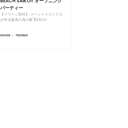
BEACH SAIKO!! オープニング
パーティー
【フリーご招待】 スペシャリストたち
が作る最高の海の家"BEACH
SAIKO!!"オープン！
HOUSE
TECHNO