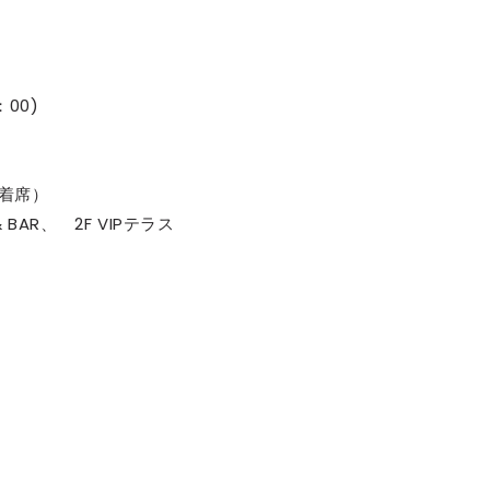
：00)
（着席）
BAR、 2F VIPテラス