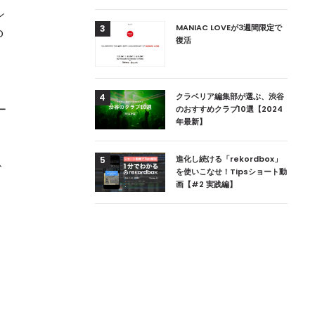
ン
用達、ニューヨークの
MANIAC LOVEが3週間限定で
3
D
本上陸！ 「1 OAK
復活
。
」六本木にオープン
ロ
DJ用の家具や製品を開
クラベリア編集部が選ぶ、渋谷
4
楽産業に参戦すること
ー
のおすすめクラブ10選【2024
年最新】
ためのDJブース
進化し続ける「rekordbox」
5
ひ
 ZEROのこだわり
を使いこなせ！Tipsショート動
画【#2 実践編】