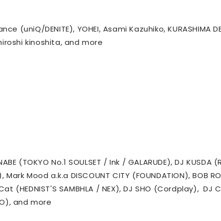
ce (uniQ/DENITE), YOHEI, Asami Kazuhiko, KURASHIMA D
iroshi kinoshita, and more
BE (TOKYO No.1 SOULSET / Ink / GALARUDE), DJ KUSDA (
), Mark Mood a.k.a DISCOUNT CITY (FOUNDATION), BOB R
Cat (HEDNIST'S SAMBHLA / NEX), DJ SHO (Cordplay), DJ 
GO), and more