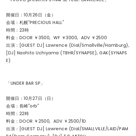
開催日：10月26日（金）
会場：札幌"PRECIOUS HALL"
時間：23時
料金：DOOR ￥3500, WF ￥3000, ADV ￥2500
出演：[GUEST DJ] Lawrence (Dial/Smallville/Hamburg),
[DJ] Naohito Uchiyama (TBHR/SYNAPSE), GAK(SYNAPS
E)
「UNDER BAR SP」
開催日：10月27日（日）
会場：長崎"orb"
時間：22時
料金：DOOR ￥2500, ADV ￥2500/1D
出演：[GUEST DJ] Lawrence (Dial/SMALLVILLE/LAID/PAM