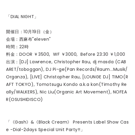
「DIAL NIGHT」
開催日：10月19日（金）
会場：西麻布"eleven"
時間：22時
料金：DOOR ￥3500, WF ￥3000, Before 23:30 ￥1,000
出演：[DJ] Lawrence, Christopher Rau, dj masda (CAB
ARET/toboggan), DJ Pi-ge(Pan Records/Raum...Musik/
Organza), [LIVE] Christopher Rau, [LOUNGE DJ] TIMO(R
AFT TOKYO), Tomotsugu Kondo a.k.a kon(Timothy Re
ally/WALKERS), Nic Liu(Organic Art Movement), NOFEA
R(OSUSHIDISCO)
「《Gash》&《Black Cream》 Presents Label Show Cas
e -Dial-2days Special Unit Party!!」