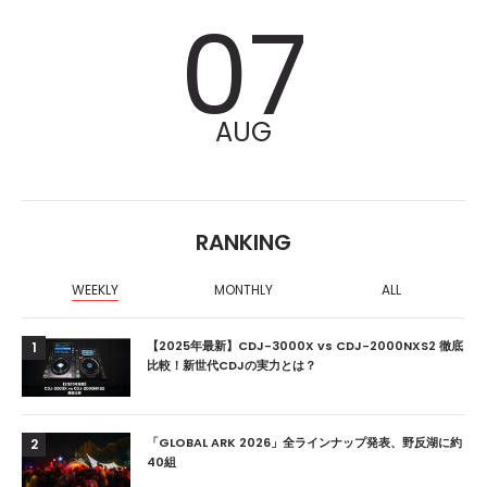
07
AUG
RANKING
WEEKLY
MONTHLY
ALL
【2025年最新】CDJ-3000X vs CDJ-2000NXS2 徹底
1
比較！新世代CDJの実力とは？
「GLOBAL ARK 2026」全ラインナップ発表、野反湖に約
2
40組