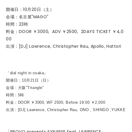
開催日：10月20日（土）
会場：名古屋"MAGO"
時間：23時
料金：DOOR ￥3000, ADV ￥2500, 2DAYS TICKET ￥4,0
00
出演：[DJ] Lawrence, Christopher Rau, Apollo, Hattori
「dial night in osaka」
開催日：10月21日（日）
会場：大阪"Triangle"
時間：5時
料金：DOOR ￥3000, WF 2500, Before 19:00 ￥2,000
出演：[DJ] Lawrence, Christopher Rau, ONO , SHINGO ,YUKKE
「PROVO presents SYNAPSE feat. LAWRENCE」