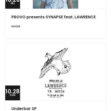
FRI
PROVO presents SYNAPSE feat. LAWRENCE
HOUSE
10.28
SUN
Underbar SP