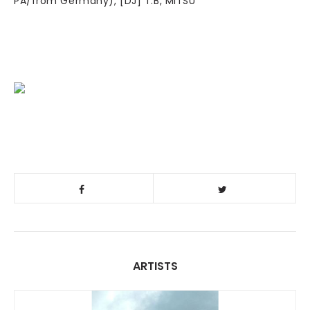
PA/from Germany), [DJ] T.B, MITSU
ARTISTS