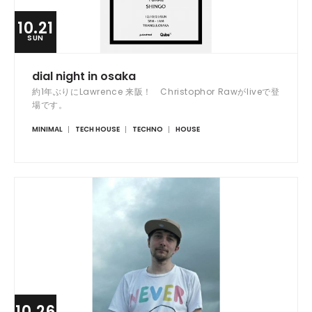
10.21
SUN
dial night in osaka
約1年ぶりにLawrence 来阪！ Christophor Rawがliveで登
場です。
MINIMAL
TECH HOUSE
TECHNO
HOUSE
10.26