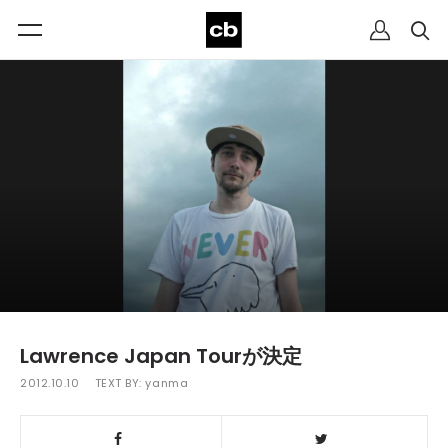
Lawrence Japan Tourが決定
2012.10.10
TEXT BY:
yanma