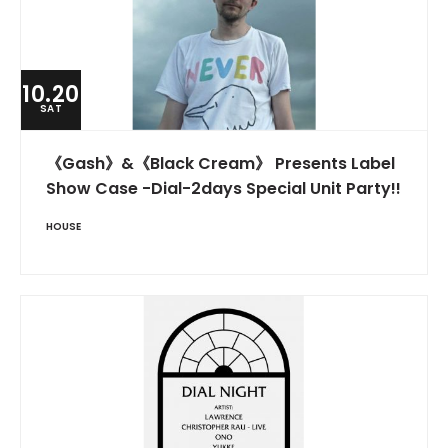
10.20
SAT
《Gash》&《Black Cream》 Presents Label
Show Case -Dial-2days Special Unit Party!!
HOUSE