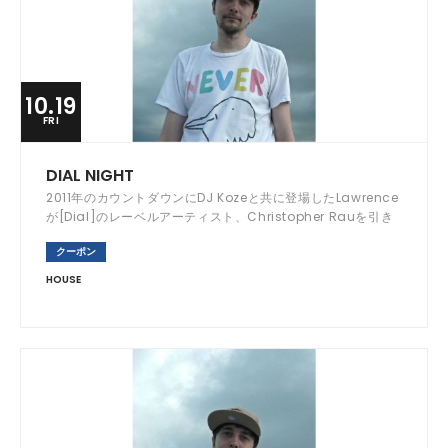
10.19
FRI
DIAL NIGHT
2011年のカウントダウンにDJ Kozeと共に登場したLawrence
が[Dial]のレーベルアーティスト、Christopher Rauを引き
連れて来日！
クーポン
HOUSE