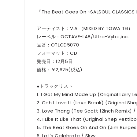
『The Beat Goes On ~SALSOUL CLASSICS 
アーティスト：V.A.（MIXED BY TOWA TEI）
レーベル：OCTAVE-LAB/Ultra-Vybe,inc.
品番：OTLCD5070
フォーマット：CD
発売日：12月5日
価格：￥2,625(税込)
●トラックリスト
1. I Got My Mind Made Up (Original Larry L
2. Ooh I Love It (Love Break) (Original S
3. Love Thang (Tee Scott 12inch Remix) / 
4. I Like It Like That (Original Shep Pettibo
5. The Beat Goes On And On (Jim Burgess 
6. Let's Celebrate / Skyy