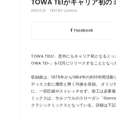
TOWA TEIがキャリア初
2012.11.12
TEXT BY:
yanma
Facebook
TOWA TEIが、意外にもキャリア初となるミックスCD『T
OWA TEI~』を12月にリリースすることとなっ
収録曲は、1975年から1984年の約10年間活
ディスコ史に燦然と輝く15曲を収録。 オリ
に、一切圧縮やストレッチせず、加工は必要最低
ミックスは、サルソウルのスローガン「Dance 
クラシックミックスとなっている。詳細は下記