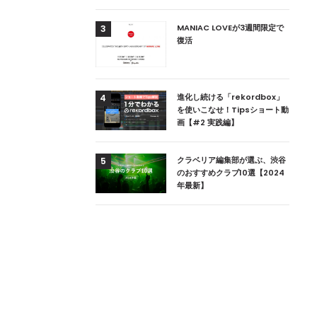
用達、ニューヨークの
MANIAC LOVEが3週間限定で
3
本上陸！ 「1 OAK
復活
」六本木にオープン
DJ用の家具や製品を開
進化し続ける「rekordbox」
4
楽産業に参戦すること
を使いこなせ！Tipsショート動
画【#2 実践編】
ためのDJブース
クラベリア編集部が選ぶ、渋谷
5
 ZEROのこだわり
のおすすめクラブ10選【2024
年最新】