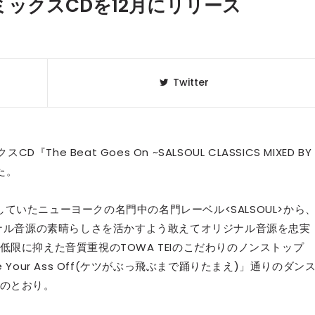
のミックスCDを12月にリリース
Twitter
he Beat Goes On ~SALSOUL CLASSICS MIXED BY 
た。
動していたニューヨークの名門中の名門レーベル<SALSOUL>から
クラベリ
1
ジナル音源の素晴らしさを活かすよう敢えてオリジナル音源を忠実
のおすすめ
年最新】
限に抑えた音質重視のTOWA TEIのこだわりのノンストップ
Your Ass Off(ケツがぶっ飛ぶまで踊りたまえ)」通りのダン
ニュージ
2
のとおり。
DJ!?