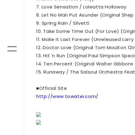
7. Love Sensation / Loleatta Holloway
8. Let No Man Put Asunder (Original Shep 
9. Spring Rain / Silvetti
10. Take Some Time Out (For Love) (Origin
11. Make It Last Forever (Unreleased Larry
12. Doctor Love (Original Tom Moulton 12in
13. Hit 'n Run (Original Paul Simpson Speci
14. Ten Percent (Original Walter Gibbons 
15. Runaway / The Salsoul Orchestra Feat
■Official Site
http://www.towatei.com/