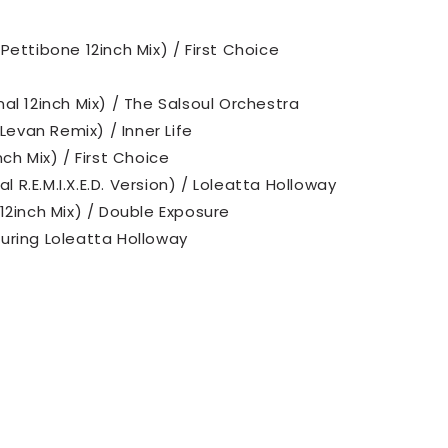
Pettibone 12inch Mix) / First Choice
al 12inch Mix) / The Salsoul Orchestra
 Levan Remix) / Inner Life
ch Mix) / First Choice
al R.E.M.I.X.E.D. Version) / Loleatta Holloway
12inch Mix) / Double Exposure
uring Loleatta Holloway