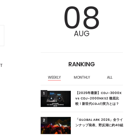
08
AUG
RANKING
T
WEEKLY
MONTHLY
ALL
、
ア編集部が選ぶ、渋谷
【2025年最新】CDJ-3000X
1
クラブ10選【2024
vs CDJ-2000NXS2 徹底比
較！新世代CDJの実力とは？
ス
ーランドの新首相は元
「GLOBAL ARK 2026」全ライ
2
ンナップ発表、野反湖に約40組