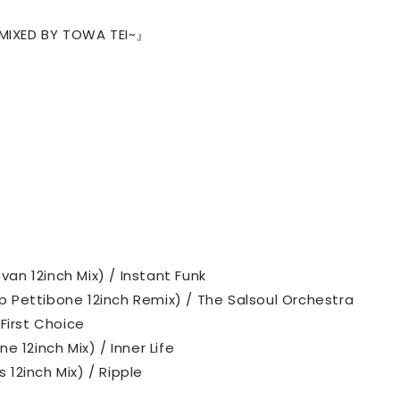
MIXED BY TOWA TEI~』
セレブ御
3
クラブが日
TOKYO
IKEAが
4
発中！音
を発表
レコードの
5
Aoyama
evan 12inch Mix) / Instant Funk
hep Pettibone 12inch Remix) / The Salsoul Orchestra
First Choice
ne 12inch Mix) / Inner Life
12inch Mix) / Ripple