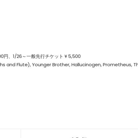
セレブ御
3
クラブが日
TOKYO
IKEAが
4
発中！音
を発表
0円、1/26～一般先行チケット￥5,500
s and Flute), Younger Brother, Hallucinogen, Prometheus, T
レコードの
5
Aoyama