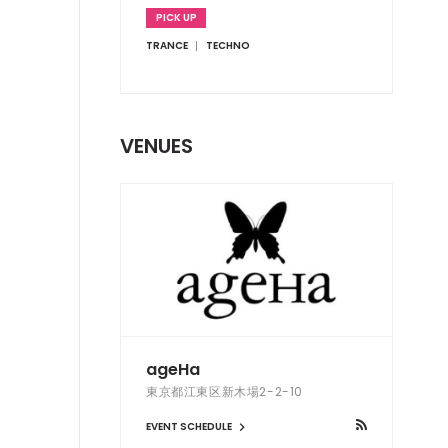
PICK UP
TRANCE
TECHNO
VENUES
ageHa
東京都江東区新木場2-2-10
EVENT SCHEDULE