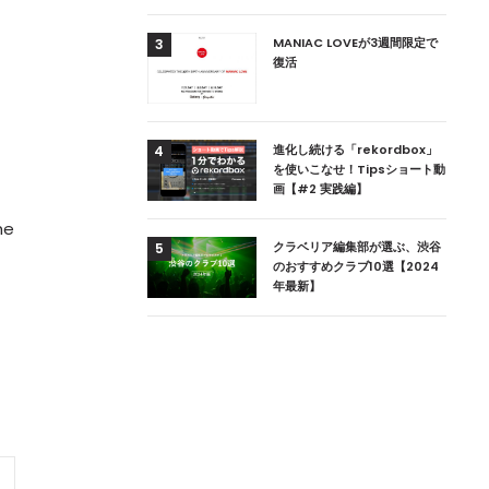
用達、ニューヨークの
MANIAC LOVEが3週間限定で
3
本上陸！ 「1 OAK
復活
」六本木にオープン
DJ用の家具や製品を開
進化し続ける「rekordbox」
4
楽産業に参戦すること
を使いこなせ！Tipsショート動
画【#2 実践編】
he
ためのDJブース
クラベリア編集部が選ぶ、渋谷
5
 ZEROのこだわり
のおすすめクラブ10選【2024
年最新】