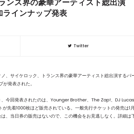
ランス界の豪華アーティスト総出演
」追加ラインナップ発表
Twitter
るテクノ、サイケロック、トランス界の豪華アーティスト総出演するパ
ナップが発表された。
クラベリ
1
のおすすめ
続き、今回発表されたのは、Younger Brother、The Zap!、DJ Luca
年最新】
トが先着1000枚ほど販売されている。一般先行チケットの発売は1
合は、当日券の販売はないので、この機会をお見逃しなく。詳細は
ニュージ
2
DJ!?