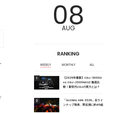
08
AUG
RANKING
ー
WEEKLY
MONTHLY
ALL
ア編集部が選ぶ、渋谷
【2025年最新】CDJ-3000X
1
クラブ10選【2024
vs CDJ-2000NXS2 徹底比
s
較！新世代CDJの実力とは？
月
下
ーランドの新首相は元
「GLOBAL ARK 2026」全ライ
2
ンナップ発表、野反湖に約40組