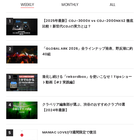
WEEKLY
MONTHLY
ALL
【2025年最新】CDJ-3000X vs CDJ-2000NXS2 徹底
1
比較！新世代CDJの実力とは？
「GLOBAL ARK 2026」全ラインナップ発表、野反湖に約
2
40組
進化し続ける「rekordbox」を使いこなせ！Tipsショー
3
ト動画【#2 実践編】
クラベリア編集部が選ぶ、渋谷のおすすめクラブ10選
4
【2024年最新】
MANIAC LOVEが3週間限定で復活
5