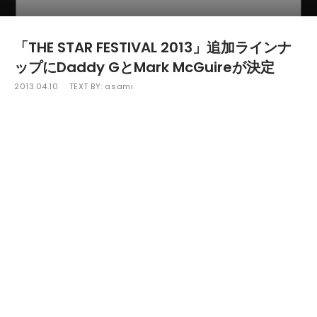
「THE STAR FESTIVAL 2013」追加ラインナ
ップにDaddy GとMark McGuireが決定
2013.04.10
TEXT BY:
asami
5月18日（土）～19日（日）に開催される「THE STAR
FESTIVAL 2013」の追加ラインナップが発表された。
今回発表されたのは、MASSIVE ATTACKのメンバーでWILD
BUNCH SOUND SYSTEMの創始者であるUKブリストルサウンド
の父「Daddy G」とエクスペリメンタル・シーンにおいて最も
注目を集めるアーティストの１人「Mark McGuire」の2組。こ
れまでに発表となったラインナップとあわせて総勢37組が明ら
かとなった。