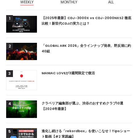
WEEKLY
MONTHLY
ALL
【2025年最新】CDJ-3000X vs CDJ-2000NXS2 徹底
1
比較！新世代CDJの実力とは？
「GLOBAL ARK 2026」全ラインナップ発表、野反湖に約
2
40組
MANIAC LOVEが3週間限定で復活
3
クラベリア編集部が選ぶ、渋谷のおすすめクラブ10選
4
【2024年最新】
進化し続ける「rekordbox」を使いこなせ！Tipsショー
5
ト動画【#2 実践編】