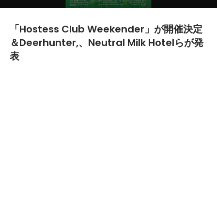
「Hostess Club Weekender」が開催決定
＆Deerhunter,、Neutral Milk Hotelらが発
表
2013.05.02
TEXT BY:
asami
11月30日（土）と12月1日（日）の2日間にわたり"恵比寿ガーデン
ホール"で「Hostess Club Weekender」が開催されることが発
表された。
出演者には、米ジョージア州アトランタ出身の5人編成バンド
「Deerhunter」、たった2枚のアルバムで解散してしまった伝
説的バンド「Neutral Milk Hotel」の2組が発表となった。