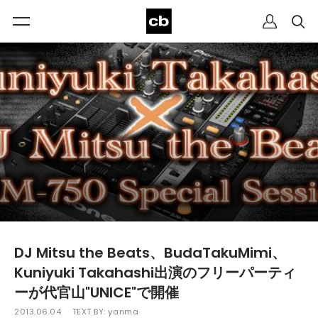
DJ Mitsu the Beats、BudaTakuMimi、
Kuniyuki Takahashi出演のフリーパーティ
ーが代官山"UNICE"で開催
2013.06.04
TEXT BY:
yanma