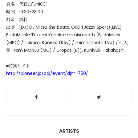
会場：代官山"UNICE"
時間：19:30-23:00
料金：無料
出演：[DJ] DJ Mitsu the Beats, OKD (Jazzy Sport)[LIVE]
BudaMunk×Takumi Kaneko×mimismooth (BudaMunk
(MPC) / Takumi Kaneko (Key) / mimismooth (Vo) / 仙人
掌 From MONJU (MC) / Gropas (B)), Kuniyuki Takahashi
■特集サイト
http://pioneer.jp/cdj/event/djm-750/
ARTISTS