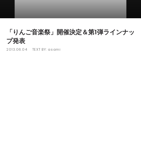
「りんご音楽祭」開催決定＆第1弾ラインナッ
プ発表
2013.06.04
TEXT BY:
asami
長野県松本市の活性化と魅力を伝えるため開催される音楽フェス
ティバル「りんご音楽祭」が、9月14日(土)と15日(月)の2日間に
わたり長野県"アルプス公園"で開催されることが発表された。
今回発表となった第1弾ラインナップには、東日本大震災以降、
約2年半東日本では1度もライブをしていない「Ua」を筆頭に
「Towa Tei」「Home Grown with Rankin Taxi」「一十三十