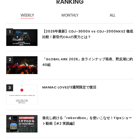
RANKING
WEEKLY
MONTHLY
ALL
【2025年最新】CDJ-3000X vs CDJ-2000NXS2 徹底
1
比較！新世代CDJの実力とは？
「GLOBAL ARK 2026」全ラインナップ発表、野反湖に約
2
40組
MANIAC LOVEが3週間限定で復活
3
進化し続ける「rekordbox」を使いこなせ！Tipsショー
4
ト動画【#2 実践編】