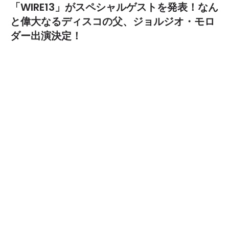
「WIRE13」がスペシャルゲストを発表！なん
と偉大なるディスコの父、ジョルジオ・モロ
ダー出演決定！
2013.06.19
TEXT BY:
yanma
9月14日（土）に横浜アリーナで開催される夏を締めくくる国内
最大の屋内テクノフェスティバル「WIRE13 -15th ANNIVERSARY
SPECIAL」の追加ラインナップに、偉大なるディスコの父、ジョ
ルジオ・モロダーの出演が決定した。
何と言っても大ヒット中のダフト・パンクの最新アルバム
『Random Access Memories』にもゲスト参加し、世界的に
再評価が高まる偉大なるディスコの父として知られる彼は、イタ
リア出身の御年74歳。ダフト・パンクも敬愛するそのレジェン
ドぶりはこれまでプロデュースしてきた代表的なアーティスト