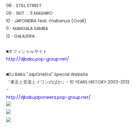
08・STILL STREET
09・SKIT ∴ 5 MASHIRO
10・JAPONEIRA feat. mabanua (Ovall)
11・MANGALA SAMBA
12・GALAZERA
■オフィシャルサイト
http://djbaku.pop-group.net/
■DJ BAKU "JapOneEra" Special Website
『東京と音楽とイワンのばか』- 10 YEARS HISTORY 2003-2013
-
http://djbakujaponeera.pop-group.net/