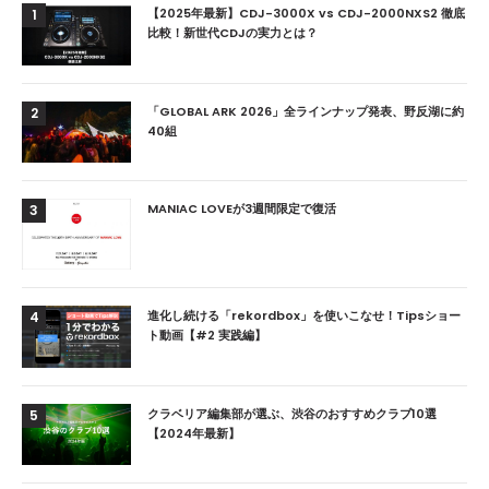
【2025年最新】CDJ-3000X vs CDJ-2000NXS2 徹底
1
比較！新世代CDJの実力とは？
「GLOBAL ARK 2026」全ラインナップ発表、野反湖に約
2
40組
MANIAC LOVEが3週間限定で復活
3
進化し続ける「rekordbox」を使いこなせ！Tipsショー
4
ト動画【#2 実践編】
クラベリア編集部が選ぶ、渋谷のおすすめクラブ10選
5
【2024年最新】