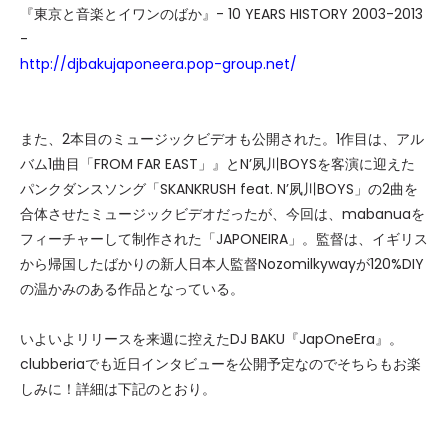
『東京と音楽とイワンのばか』- 10 YEARS HISTORY 2003-2013
-
http://djbakujaponeera.pop-group.net/
また、2本目のミュージックビデオも公開された。1作目は、アル
バム1曲目「FROM FAR EAST」』とN’夙川BOYSを客演に迎えた
パンクダンスソング「SKANKRUSH feat. N’夙川BOYS」の2曲を
合体させたミュージックビデオだったが、今回は、mabanuaを
フィーチャーして制作された「JAPONEIRA」。監督は、イギリス
から帰国したばかりの新人日本人監督Nozomilkywayが120%DIY
の温かみのある作品となっている。
いよいよリリースを来週に控えたDJ BAKU『JapOneEra』。
clubberiaでも近日インタビューを公開予定なのでそちらもお楽
しみに！詳細は下記のとおり。