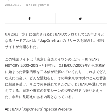
2013.06.20
TEXT BY:
yanma
6月26日（水）に発売されるDJ BAKUのソロとしては5年ぶりと
なるサードアルバム『JapOneEra』のリリースを記念し、特設
サイトが公開された。
この特設サイトは『東京と音楽とイワンのばか』- 10 YEARS
HISTORY 2003-2013 -と銘打ち、DJ BAKUの2003年から本格的
に始まった音楽活動を二木信が紐解いていくおり、これまでどん
な人に出会い、どんな活動をし、その時東京や海外のどんな音楽
に刺激を受け、そこで何を感じてきたのか。DJ BAKUを通して見
えてくる、日本や東京の音楽シーンの10年の歴史も振り返えっ
た、非常に見応えのある内容となっている。
■DJ BAKU "JapOneEra" Special Website