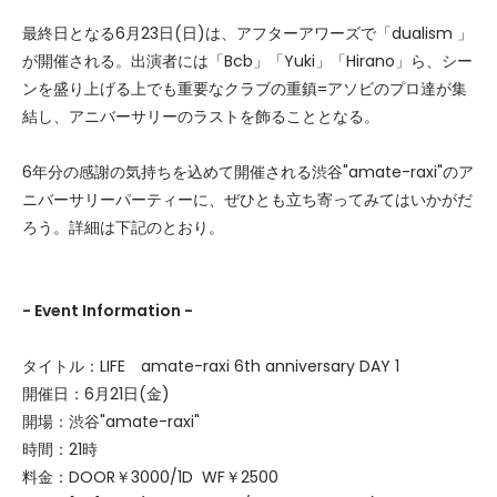
最終日となる6月23日(日)は、アフターアワーズで「dualism 」
が開催される。出演者には「Bcb」「Yuki」「Hirano」ら、シー
ンを盛り上げる上でも重要なクラブの重鎮=アソビのプロ達が集
結し、アニバーサリーのラストを飾ることとなる。
6年分の感謝の気持ちを込めて開催される渋谷"amate-raxi"のア
ニバーサリーパーティーに、ぜひとも立ち寄ってみてはいかがだ
ろう。詳細は下記のとおり。
- Event Information -
タイトル：LIFE amate-raxi 6th anniversary DAY 1
開催日：6月21日(金)
開場：渋谷"amate-raxi"
時間：21時
料金：DOOR￥3000/1D WF￥2500