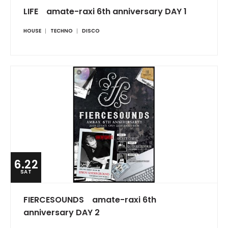
LIFE amate-raxi 6th anniversary DAY 1
HOUSE
TECHNO
DISCO
6.22
SAT
FIERCESOUNDS amate-raxi 6th
anniversary DAY 2