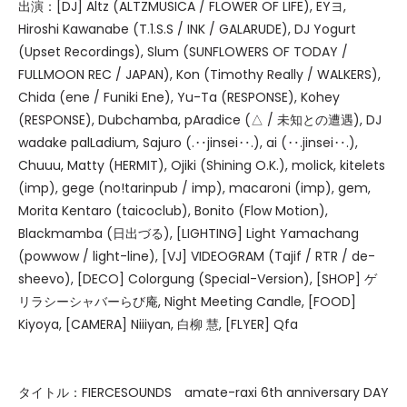
出演：[DJ] Altz (ALTZMUSICA / FLOWER OF LIFE), EYヨ,
Hiroshi Kawanabe (T.1.S.S / INK / GALARUDE), DJ Yogurt
(Upset Recordings), Slum (SUNFLOWERS OF TODAY /
FULLMOON REC / JAPAN), Kon (Timothy Really / WALKERS),
Chida (ene / Funiki Ene), Yu-Ta (RESPONSE), Kohey
(RESPONSE), Dubchamba, pAradice (△ / 未知との遭遇), DJ
wadake palLadium, Sajuro (.‥jinsei‥.), ai (‥.jinsei‥.),
Chuuu, Matty (HERMIT), Ojiki (Shining O.K.), molick, kitelets
(imp), gege (no!tarinpub / imp), macaroni (imp), gem,
Morita Kentaro (taicoclub), Bonito (Flow Motion),
Blackmamba (日出づる), [LIGHTING] Light Yamachang
(powwow / light-line), [VJ] VIDEOGRAM (Tajif / RTR / de-
sheevo), [DECO] Colorgung (Special-Version), [SHOP] ゲ
リラシーシャバーらび庵, Night Meeting Candle, [FOOD]
Kiyoya, [CAMERA] Niiiyan, 白柳 慧, [FLYER] Qfa
タイトル：FIERCESOUNDS amate-raxi 6th anniversary DAY