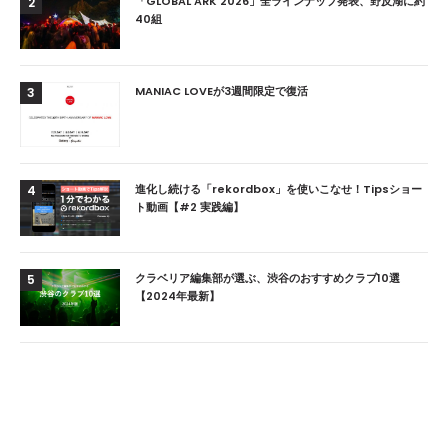
「GLOBAL ARK 2026」全ラインナップ発表、野反湖に約
2
40組
MANIAC LOVEが3週間限定で復活
3
進化し続ける「rekordbox」を使いこなせ！Tipsショー
4
ト動画【#2 実践編】
クラベリア編集部が選ぶ、渋谷のおすすめクラブ10選
5
【2024年最新】