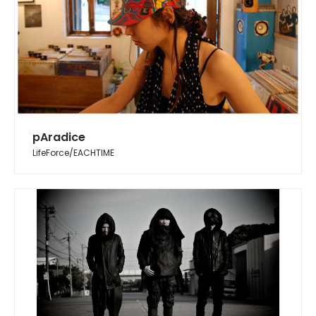
pAradice
LifeForce/EACHTIME