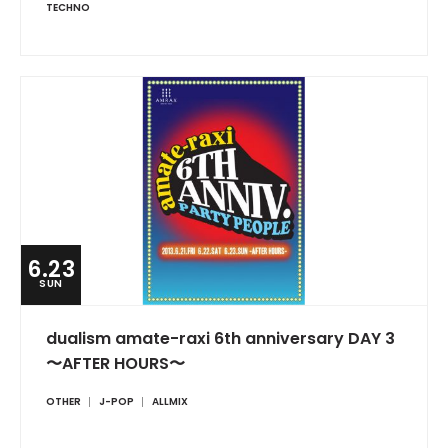
TECHNO
6.23
SUN
dualism amate-raxi 6th anniversary DAY 3
〜AFTER HOURS〜
OTHER
J-POP
ALLMIX