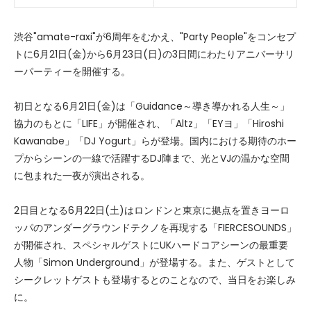
渋谷"amate-raxi"が6周年をむかえ、"Party People"をコンセプ
トに6月21日(金)から6月23日(日)の3日間にわたりアニバーサリ
ーパーティーを開催する。
初日となる6月21日(金)は「Guidance～導き導かれる人生～」
協力のもとに「LIFE」が開催され、「Altz」「EYヨ」「Hiroshi
Kawanabe」「DJ Yogurt」らが登場。国内における期待のホー
プからシーンの一線で活躍するDJ陣まで、光とVJの温かな空間
に包まれた一夜が演出される。
2日目となる6月22日(土)はロンドンと東京に拠点を置きヨーロ
ッパのアンダーグラウンドテクノを再現する「FIERCESOUNDS」
が開催され、スペシャルゲストにUKハードコアシーンの最重要
人物「Simon Underground」が登場する。また、ゲストとして
シークレットゲストも登場するとのことなので、当日をお楽しみ
に。