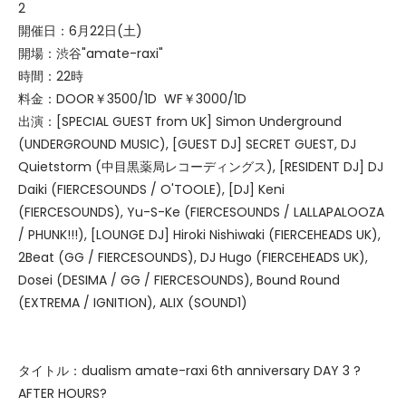
2
開催日：6月22日(土)
開場：渋谷"amate-raxi"
時間：22時
料金：DOOR￥3500/1D WF￥3000/1D
出演：[SPECIAL GUEST from UK] Simon Underground
(UNDERGROUND MUSIC), [GUEST DJ] SECRET GUEST, DJ
Quietstorm (中目黒薬局レコーディングス), [RESIDENT DJ] DJ
Daiki (FIERCESOUNDS / O'TOOLE), [DJ] Keni
(FIERCESOUNDS), Yu-S-Ke (FIERCESOUNDS / LALLAPALOOZA
/ PHUNK!!!), [LOUNGE DJ] Hiroki Nishiwaki (FIERCEHEADS UK),
2Beat (GG / FIERCESOUNDS), DJ Hugo (FIERCEHEADS UK),
Dosei (DESIMA / GG / FIERCESOUNDS), Bound Round
(EXTREMA / IGNITION), ALIX (SOUND1)
タイトル：dualism amate-raxi 6th anniversary DAY 3 ?
AFTER HOURS?