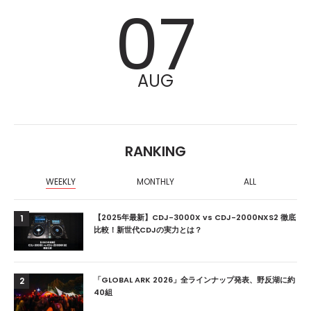
07
AUG
RANKING
WEEKLY
MONTHLY
ALL
【2025年最新】CDJ-3000X vs CDJ-2000NXS2 徹底
1
比較！新世代CDJの実力とは？
「GLOBAL ARK 2026」全ラインナップ発表、野反湖に約
2
40組