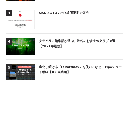
MANIAC LOVEが3週間限定で復活
3
クラベリア編集部が選ぶ、渋谷のおすすめクラブ10選
4
【2024年最新】
進化し続ける「rekordbox」を使いこなせ！Tipsショー
5
ト動画【#2 実践編】