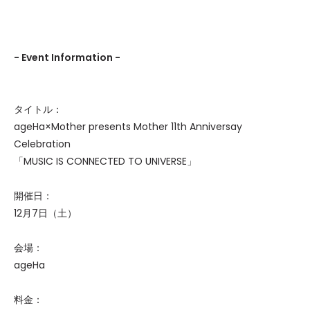
- Event Information -
タイトル：
ageHa×Mother presents Mother 11th Anniversay
Celebration
「MUSIC IS CONNECTED TO UNIVERSE」
開催日：
12月7日（土）
会場：
ageHa
料金：