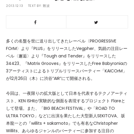
2013.12.13
TEXT BY:
難波
多くの名盤を世に送り出してきたレーベル〈PROGRESSIVE
FOrM〉より『PLUS』をリリースしたVegpher、気鋭の注目レー
ベル〈邂逅〉より『Tough and Tender』をリリースした
34423、『Matrix Grooves』をリリースしたFree Babyroniaの
3アーティストによるトリプルリリースパーティー「KAICOrM」
が12月26日（木）に渋谷”AIR”にて開催される。
今回は、一夜限りの拡大版として日本を代表するテクノアーティ
スト、KEN ISHIIが実験的な側面を表現するプロジェクト Flareと
して登場。また、「BIG BEACH FESTIVAL」や「ROAD TO
ULTRA TOKYO」などに出演を果たした大型新人SEKITOVA、坂
本龍一との『willits + sakamoto』でも有名なChristopher
Willits、あらゆるジャンルのパーティーに参加する注目の