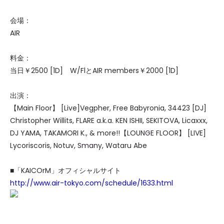
会場：
AIR
料金：
当日￥2500 [1D] W/FlとAIR members￥2000 [1D]
出演：
【Main Floor】 [Live]Vegpher, Free Babyronia, 34423 [DJ]
Christopher Willits, FLARE a.k.a. KEN ISHII, SEKITOVA, Licaxxx,
DJ YAMA, TAKAMORI K., & more!!【LOUNGE FLOOR】 [LIVE]
Lycoriscoris, Notuv, Smany, Wataru Abe
■「KAICOrM」オフィシャルサイト
http://www.air-tokyo.com/schedule/1633.html