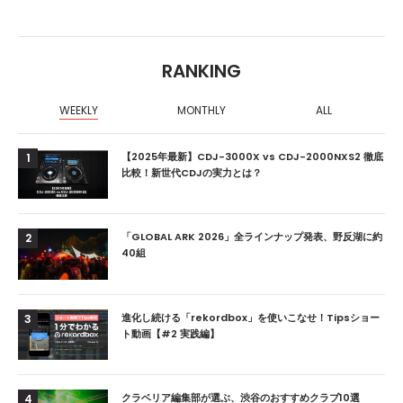
RANKING
WEEKLY
MONTHLY
ALL
【2025年最新】CDJ-3000X vs CDJ-2000NXS2 徹底
1
比較！新世代CDJの実力とは？
「GLOBAL ARK 2026」全ラインナップ発表、野反湖に約
2
40組
進化し続ける「rekordbox」を使いこなせ！Tipsショー
3
ト動画【#2 実践編】
クラベリア編集部が選ぶ、渋谷のおすすめクラブ10選
4