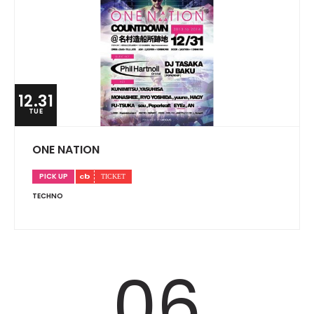
12.31
TUE
ONE NATION
PICK UP
TECHNO
06