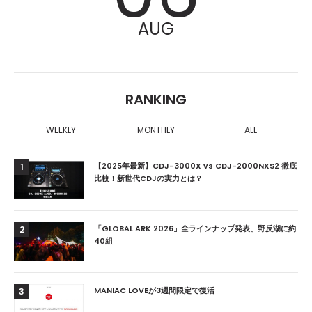
AUG
RANKING
WEEKLY
MONTHLY
ALL
【2025年最新】CDJ-3000X vs CDJ-2000NXS2 徹底
1
比較！新世代CDJの実力とは？
「GLOBAL ARK 2026」全ラインナップ発表、野反湖に約
2
40組
MANIAC LOVEが3週間限定で復活
3