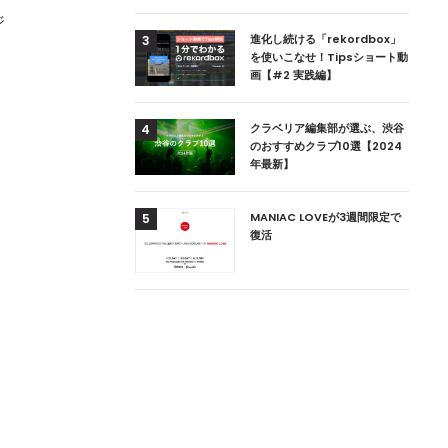
ジ
用達、ニューヨークの
進化し続ける「rekordbox」
3
本上陸！ 「1 OAK
を使いこなせ！Tipsショート動
」六本木にオープン
画【#2 実践編】
DJ用の家具や製品を開
クラベリア編集部が選ぶ、渋谷
4
楽産業に参戦すること
のおすすめクラブ10選【2024
年最新】
ためのDJブース
MANIAC LOVEが3週間限定で
5
 ZEROのこだわり
復活