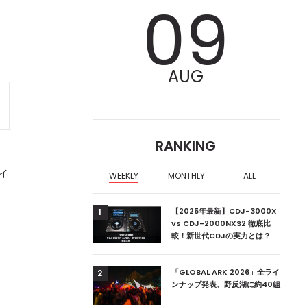
09
AUG
RANKING
イ
WEEKLY
MONTHLY
ALL
ア編集部が選ぶ、渋谷
【2025年最新】CDJ-3000X
1
クラブ10選【2024
vs CDJ-2000NXS2 徹底比
し
較！新世代CDJの実力とは？
ーランドの新首相は元
「GLOBAL ARK 2026」全ライ
2
ンナップ発表、野反湖に約40組