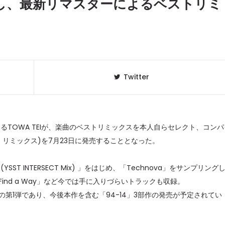
記念し、最新リマスターによるベストリミ
Twitter
るTOWA TEIが、楽曲のベストリミックスを本人自らセレクト、コンパ
ヨン リミックス)を7月23日に発売することとなった。
クラベリ
1
のおすすめ
ST INTERSECT Mix) 」をはじめ、「Technova」をサンプリング
年最新】
なる「Find a Way」など今では手に入りづらいトラックも収録。
企画の第1弾であり、今後本作を含む「94-14」3部作の発売が予定されてい
ニュージ
2
DJ!?