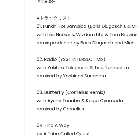
￥2,808-
●トラックリスト
01. Funkin' For Jamaica (Boris Dlugosch's & Mi
with Les Nubians, Wizdom Life & Tom Brown
remix produced by Boris Dlugosch and Michi 
02. Radio (YSST INTERSECT Mix)
with Yukihiro Takahashi & Tina Tamashiro
remixed by Yoshinori Sunahara
03. Butterfly (Cornelius Remix)
with Ayumi Tanabe & Keigo Oyamada
remixed by Cornelius
04. Find A Way
by A Tribe Called Quest