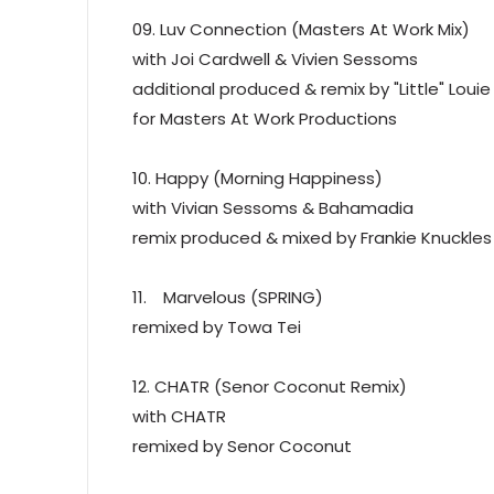
09. Luv Connection (Masters At Work Mix)
with Joi Cardwell & Vivien Sessoms
additional produced & remix by "Little" Lou
for Masters At Work Productions
10. Happy (Morning Happiness)
with Vivian Sessoms & Bahamadia
remix produced & mixed by Frankie Knuckles 
11. Marvelous (SPRING)
remixed by Towa Tei
12. CHATR (Senor Coconut Remix)
with CHATR
remixed by Senor Coconut