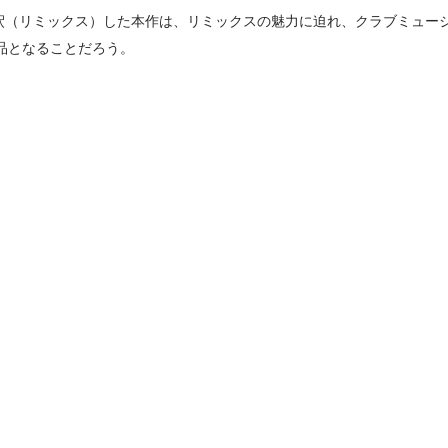
解釈（リミックス）した本作は、リミックスの魅力に迫れ、クラブミュー
セレブ御
3
品となることだろう。
クラブが日
TOKYO
IKEAが
4
発中！音
を発表
レコードの
5
Aoyama