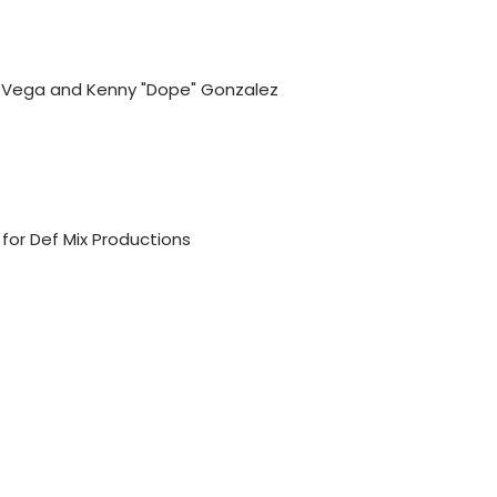
ie Vega and Kenny "Dope" Gonzalez
for Def Mix Productions