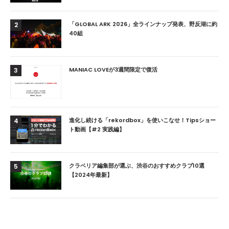
「GLOBAL ARK 2026」全ラインナップ発表、野反湖に約
2
40組
MANIAC LOVEが3週間限定で復活
3
進化し続ける「rekordbox」を使いこなせ！Tipsショー
4
ト動画【#2 実践編】
クラベリア編集部が選ぶ、渋谷のおすすめクラブ10選
5
【2024年最新】