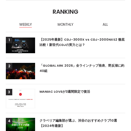
RANKING
WEEKLY
MONTHLY
ALL
【2025年最新】CDJ-3000X vs CDJ-2000NXS2 徹底
1
比較！新世代CDJの実力とは？
「GLOBAL ARK 2026」全ラインナップ発表、野反湖に約
2
40組
MANIAC LOVEが3週間限定で復活
3
クラベリア編集部が選ぶ、渋谷のおすすめクラブ10選
4
【2024年最新】