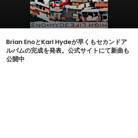
Brian EnoとKarl Hydeが早くもセカンドア
ルバムの完成を発表。公式サイトにて新曲も
公開中
2014.05.30
TEXT BY:
難波
世間を驚かせたBrian EnoとKarl Hydeによる初のコラボレーショ
ンアルバム『Someday World』からわずか1ヶ月にしてセカン
ドアルバムの完成が発表された。
『High Life』と題された本アルバムは、Steve ReichやPhilip