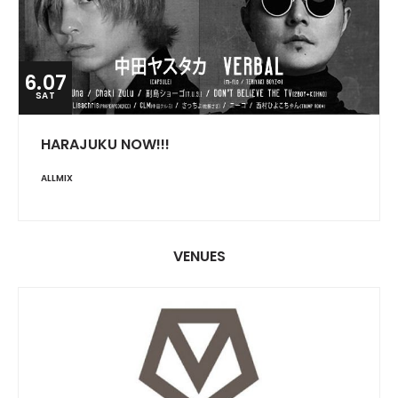
6.07
SAT
HARAJUKU NOW!!!
ALLMIX
VENUES