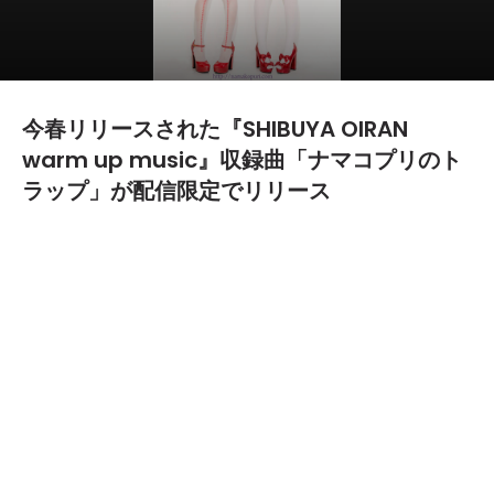
今春リリースされた『SHIBUYA OIRAN
warm up music』収録曲「ナマコプリのト
ラップ」が配信限定でリリース
2014.06.24
TEXT BY:
難波
フランスの人気ドキュメンタリー番組No Life TVの人気コーナー
tocotocoにて紹介され、海外でも注目を集めている東京藝大(&
院)卒の女子による超ハイブリッドサブカルユニット ナマコプリ
の楽曲「ナマコプリのトラップ」が配信限定で、明日6月25日よ
りiTunesにてリリースされることとなった。