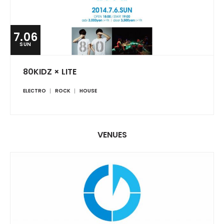
7.06
SUN
80KIDZ × LITE
ELECTRO
ROCK
HOUSE
VENUES