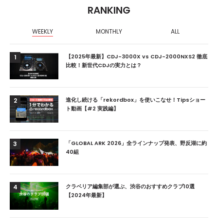
RANKING
WEEKLY
MONTHLY
ALL
【2025年最新】CDJ-3000X vs CDJ-2000NXS2 徹底
1
比較！新世代CDJの実力とは？
進化し続ける「rekordbox」を使いこなせ！Tipsショー
2
ト動画【#2 実践編】
「GLOBAL ARK 2026」全ラインナップ発表、野反湖に約
3
40組
クラベリア編集部が選ぶ、渋谷のおすすめクラブ10選
4
【2024年最新】