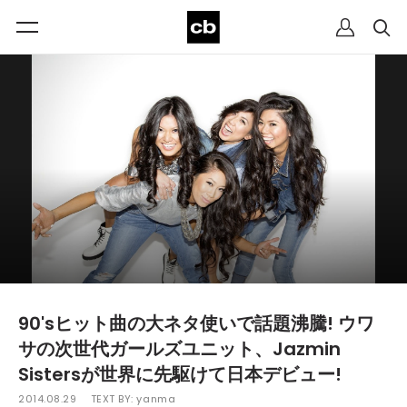
90'sヒット曲の大ネタ使いで話題沸騰! ウワ
サの次世代ガールズユニット、Jazmin
Sistersが世界に先駆けて日本デビュー!
2014.08.29
TEXT BY:
yanma