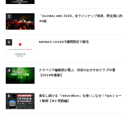
「GLOBAL ARK 2026」全ラインナップ発表、野反湖に約
2
40組
MANIAC LOVEが3週間限定で復活
3
クラベリア編集部が選ぶ、渋谷のおすすめクラブ10選
4
【2024年最新】
進化し続ける「rekordbox」を使いこなせ！Tipsショー
5
ト動画【#2 実践編】