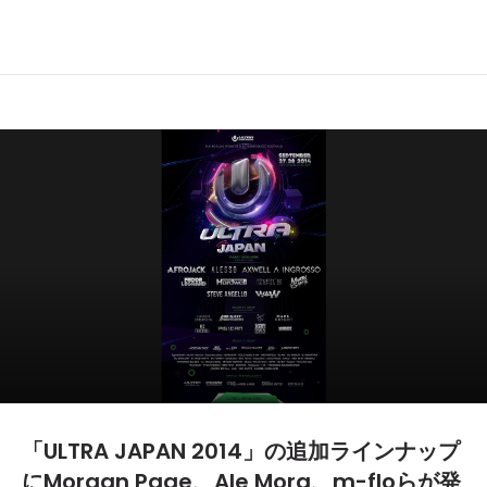
「ULTRA JAPAN 2014」の追加ラインナップ
にMorgan Page、Ale Mora、m-floらが発