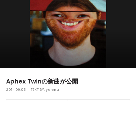
Aphex Twinの新曲が公開
2014.09.05
TEXT BY:
yanma
9月24日（水）にリリースされる13年振りの最新アルバム
『Syro』から新曲がYoutubeに公開された。