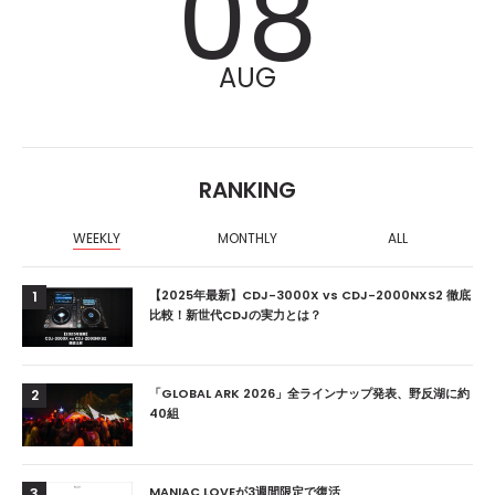
08
AUG
RANKING
WEEKLY
MONTHLY
ALL
【2025年最新】CDJ-3000X vs CDJ-2000NXS2 徹底
1
比較！新世代CDJの実力とは？
「GLOBAL ARK 2026」全ラインナップ発表、野反湖に約
2
40組
MANIAC LOVEが3週間限定で復活
3