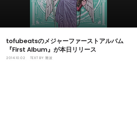
tofubeatsのメジャーファーストアルバム
『First Album』が本日リリース
2014.10.02
TEXT BY:
難波
2013年秋にメジャーデビューを果たしてから数々の共
演、楽曲提供、リミックスなどを手掛け快進撃を続けて
きたtofubeatsのメジャーファーストアルバムが本日10
月2日（木）”豆腐の日”にリリースされる。
本作にはシングル曲である「Don't Stop The Music