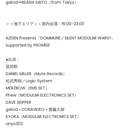
galcid+HISASHI SAITO（from Tokyo）
＜＜地下エリア＞＞屋内会場：16:00-23:00
AZDEN Presents「DOMMUNE／SILENT MODULAR WARS!!」
supported by PROMISE
●出演：
冨田勲
DANIEL MILLER（Mute Records）
松武秀樹／Logic System
MERZBOW（EMS SET）
Phew（MODULAR ELECTRONICS SET）
DAVE SKIPPER
galcid＋DORAVIDEO＋齋藤久師
KYOKA（MODULAR ELECTRONICS SET）
Unyo303