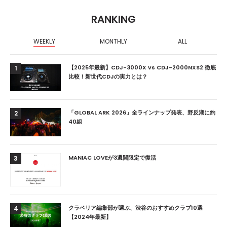
RANKING
WEEKLY
MONTHLY
ALL
【2025年最新】CDJ-3000X vs CDJ-2000NXS2 徹底
1
比較！新世代CDJの実力とは？
「GLOBAL ARK 2026」全ラインナップ発表、野反湖に約
2
40組
MANIAC LOVEが3週間限定で復活
3
クラベリア編集部が選ぶ、渋谷のおすすめクラブ10選
4
【2024年最新】