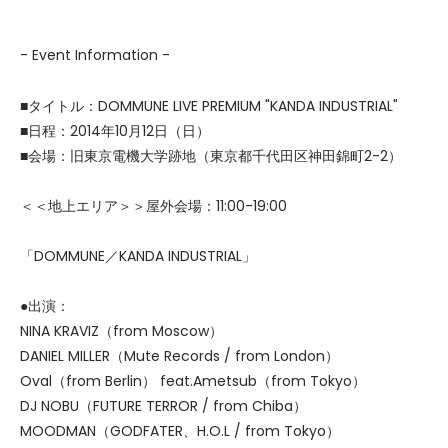
- Event Information -
■タイトル：DOMMUNE LIVE PREMIUM "KANDA INDUSTRIAL"
■日程：2014年10月12日（日）
■会場：旧東京電機大学跡地（東京都千代田区神田錦町2-2）
＜＜地上エリア＞＞屋外会場：11:00-19:00
「DOMMUNE／KANDA INDUSTRIAL」
●出演：
NINA KRAVIZ（from Moscow）
DANIEL MILLER（Mute Records / from London）
Oval（from Berlin） feat.Ametsub（from Tokyo）
DJ NOBU（FUTURE TERROR / from Chiba）
MOODMAN（GODFATER、H.O.L / from Tokyo）