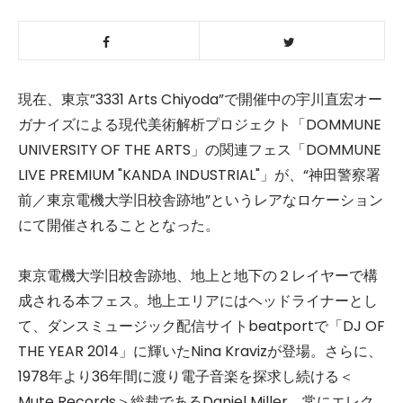
現在、東京”3331 Arts Chiyoda”で開催中の宇川直宏オー
ガナイズによる現代美術解析プロジェクト「DOMMUNE
UNIVERSITY OF THE ARTS」の関連フェス「DOMMUNE
LIVE PREMIUM "KANDA INDUSTRIAL"」が、“神田警察署
前／東京電機大学旧校舎跡地”というレアなロケーション
にて開催されることとなった。
東京電機大学旧校舎跡地、地上と地下の２レイヤーで構
成される本フェス。地上エリアにはヘッドライナーとし
て、ダンスミュージック配信サイトbeatportで「DJ OF
THE YEAR 2014」に輝いたNina Kravizが登場。さらに、
1978年より36年間に渡り電子音楽を探求し続ける＜
Mute Records＞総裁であるDaniel Miller、常にエレク