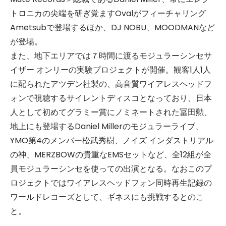
トロニカの尖端を研ぎ覚ますOvalがフィーチャリング
Ametsubで登場するほか、DJ NOBU、MOODMANなど
が登場。
また、地下エリアでは７時間に渡るモジュラーシンセサ
イザー オンリーの実験プロジェクトが開催。観客1人1人
に配られたアツデン社製の、高音質ワイアレスヘッドフ
ォンで視聴するサイレントディスコとなっており、日本
人として初めてグラミー賞にノミネートされた冨田勲、
地上にも登場するDaniel Millerのモジュラーライブ、
YMO第4のメンバー松武秀樹、ノイズ インダストリアル
の神、MERZBOWの貴重なEMSセットなど、全12組が全
員モジュラーシンセを使っての出演となる。なおこのプ
ロジェクトではワイアレスヘッドフォン同時再生記録の
ワールドレコーズとして、ギネスにも挑戦するとのこ
と。