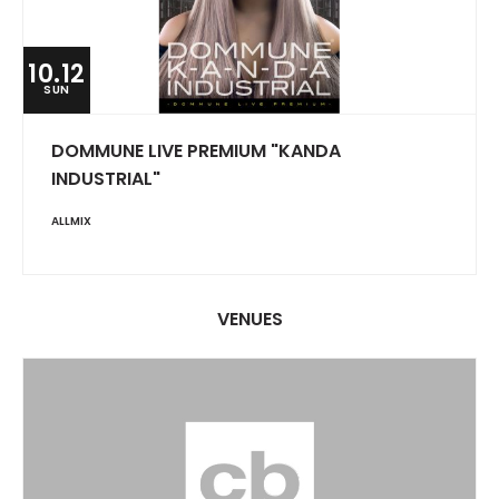
10.12
SUN
DOMMUNE LIVE PREMIUM "KANDA
INDUSTRIAL"
ALLMIX
VENUES