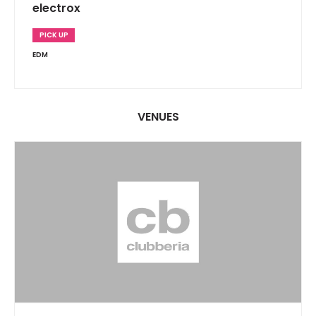
electrox
PICK UP
EDM
VENUES