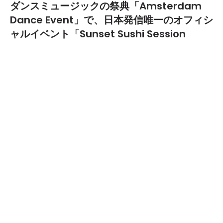
ダンスミュージックの祭典「Amsterdam
Dance Event」で、日本発信唯一のオフィシ
ャルイベント「Sunset Sushi Session
presents Space Jam」が開催
2014.10.09
TEXT BY:
yanma
10月15日から5日間にわたってオランダ・アムステルダムで開催
され、5日間で30万人以上を動員する世界最大規模のダンスミュ
ージックの祭典「Amsterdam Dance Event (ADE)」に、日本
発信唯一のオフィシャルイベント「Sunset Sushi Session
presents Space Jam」が開催される。
この「Sunset Sushi Session presents Space Jam」は、ダン
スミュージック×Washokuをコンセプトに、海外のゲストアー
ティストを招致し、日本人シェフによる食と音楽の融合を楽しむ