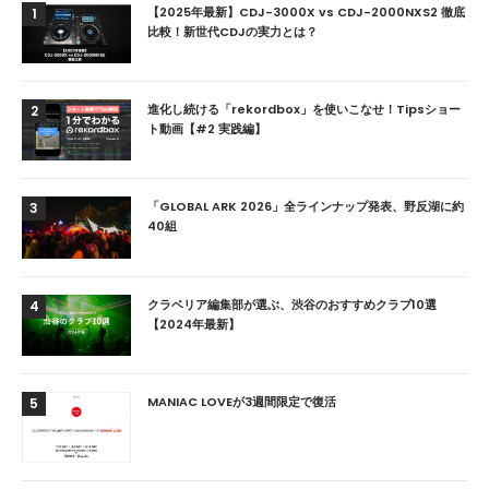
【2025年最新】CDJ-3000X vs CDJ-2000NXS2 徹底
1
比較！新世代CDJの実力とは？
進化し続ける「rekordbox」を使いこなせ！Tipsショー
2
ト動画【#2 実践編】
「GLOBAL ARK 2026」全ラインナップ発表、野反湖に約
3
40組
クラベリア編集部が選ぶ、渋谷のおすすめクラブ10選
4
【2024年最新】
MANIAC LOVEが3週間限定で復活
5