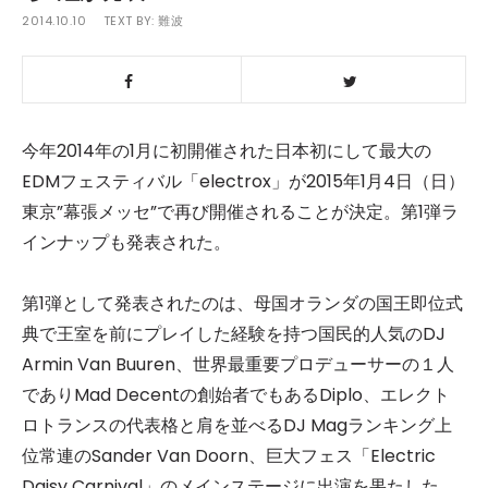
2014.10.10
TEXT BY:
難波
今年2014年の1月に初開催された日本初にして最大の
EDMフェスティバル「electrox」が2015年1月4日（日）
東京”幕張メッセ”で再び開催されることが決定。第1弾ラ
インナップも発表された。
第1弾として発表されたのは、母国オランダの国王即位式
典で王室を前にプレイした経験を持つ国民的人気のDJ
Armin Van Buuren、世界最重要プロデューサーの１人
でありMad Decentの創始者でもあるDiplo、エレクト
ロトランスの代表格と肩を並べるDJ Magランキング上
位常連のSander Van Doorn、巨大フェス「Electric
Daisy Carnival」のメインステージに出演を果たした