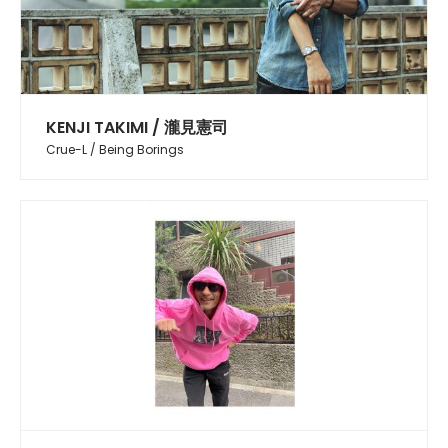
KENJI TAKIMI / 瀧見憲司
Crue-L / Being Borings