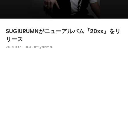
SUGIURUMNがニューアルバム『20xx』をリ
リース
2014.11.17
TEXT BY:
yanma
インディーダンス、ビッグビート、ハウスそしてテクノと、90
年代以降のダンスビートと共にその歴史を作ってきた
SUGIURUMN。DJとして15年以上、世界のDJブースからフロアの
オーディンエンスに対峙し、数多くのアンセムを作り出してきた
彼が、11月19日（水）にニューアルバム『20xx』をリリースす
る。