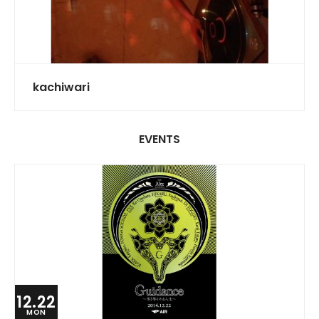
kachiwari
EVENTS
12.22
MON