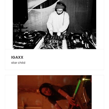
IGAXX
star child