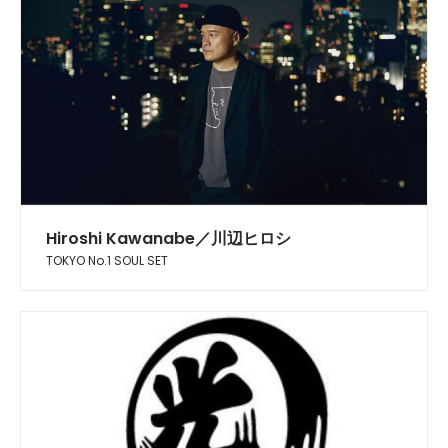
Hiroshi Kawanabe／川辺ヒロシ
TOKYO No.1 SOUL SET