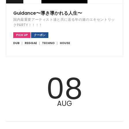
Guidance〜導き導かれる人生〜
国内最重要アーティスト達と共に送る年の瀬のエキセントリッ
クPARTY！！！！
PICK UP
クーポン
DUB
REGGAE
TECHNO
HOUSE
08
AUG