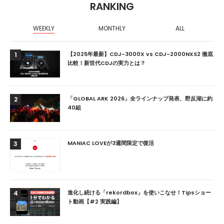
RANKING
WEEKLY
MONTHLY
ALL
【2025年最新】CDJ-3000X vs CDJ-2000NXS2 徹底
1
比較！新世代CDJの実力とは？
「GLOBAL ARK 2026」全ラインナップ発表、野反湖に約
2
40組
MANIAC LOVEが3週間限定で復活
3
進化し続ける「rekordbox」を使いこなせ！Tipsショー
4
ト動画【#2 実践編】