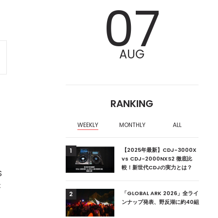
07
AUG
RANKING
WEEKLY
MONTHLY
ALL
ア編集部が選ぶ、渋谷
【2025年最新】CDJ-3000X
1
クラブ10選【2024
vs CDJ-2000NXS2 徹底比
較！新世代CDJの実力とは？
S
が
ーランドの新首相は元
「GLOBAL ARK 2026」全ライ
2
ンナップ発表、野反湖に約40組