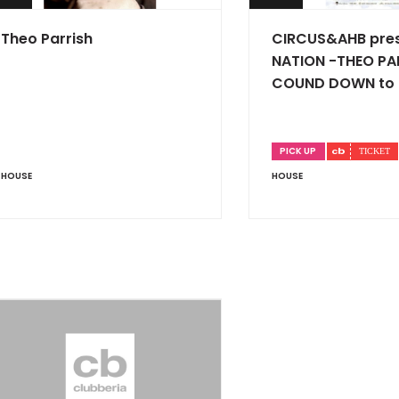
Theo Parrish
CIRCUS&AHB pres
NATION -THEO PA
COUND DOWN to 
PICK UP
HOUSE
HOUSE