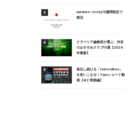
用達、ニューヨークの
MANIAC LOVEが3週間限定で
3
本上陸！ 「1 OAK
復活
」六本木にオープン
DJ用の家具や製品を開
クラベリア編集部が選ぶ、渋谷
4
楽産業に参戦すること
のおすすめクラブ10選【2024
年最新】
ためのDJブース
進化し続ける「rekordbox」
5
 ZEROのこだわり
を使いこなせ！Tipsショート動
画【#2 実践編】