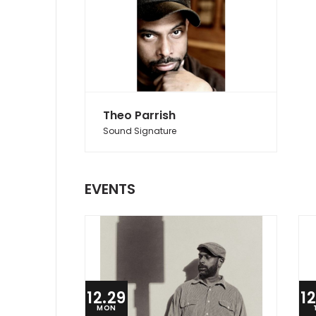
Theo Parrish
Sound Signature
EVENTS
12.29
1
MON