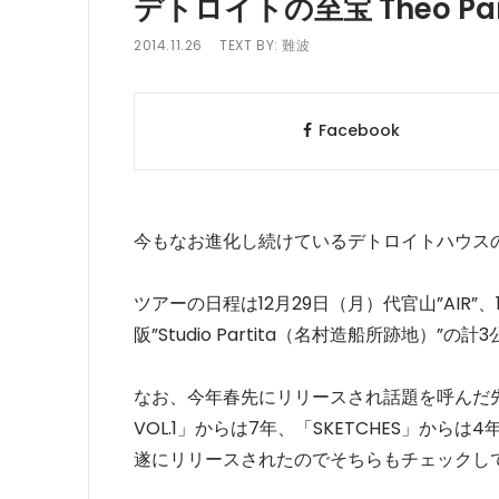
デトロイトの至宝 Theo P
2014.11.26
TEXT BY:
難波
Facebook
今もなお進化し続けているデトロイトハウスの至宝
ツアーの日程は12月29日（月）代官山”AIR”、
阪”Studio Partita（名村造船所跡地）”
なお、今年春先にリリースされ話題を呼んだ先行シ
VOL.1」からは7年、「SKETCHES」からは4年
遂にリリースされたのでそちらもチェックし