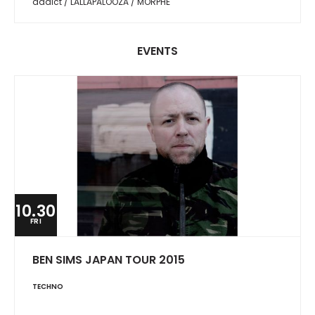
addict / LALLAPALOOZA / MORPHE
EVENTS
10.30
FRI
BEN SIMS JAPAN TOUR 2015
TECHNO