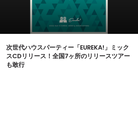
次世代ハウスパーティー「EUREKA!」ミック
スCDリリース！全国7ヶ所のリリースツアー
も敢行
2015.10.08
TEXT BY:
ヤマザキ
過去にDetroit Swindle、Kyodai、Atjazzなど現在のヨーロッ
パで活躍する旬なハウスミュージックアーティストを招聘してき
たハウスミュージックパーティー「EUREKA!」が、スウェーデン
の新興レーベル<Local Talk>とのコラボレーションミックス