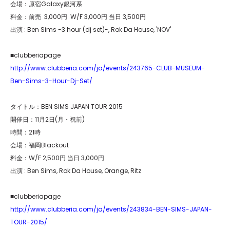
会場：原宿Galaxy銀河系
料金：前売 3,000円 W/F 3,000円 当日 3,500円
出演 : Ben Sims -3 hour (dj set)-, Rok Da House, 'NOV'
■clubberiapage
http://www.clubberia.com/ja/events/243765-CLUB-MUSEUM-
Ben-Sims-3-Hour-Dj-Set/
タイトル：BEN SIMS JAPAN TOUR 2015
開催日：11月2日(月・祝前)
時間：21時
会場：福岡Blackout
料金：W/F 2,500円 当日 3,000円
出演 : Ben Sims, Rok Da House, Orange, Ritz
■clubberiapage
http://www.clubberia.com/ja/events/243834-BEN-SIMS-JAPAN-
TOUR-2015/