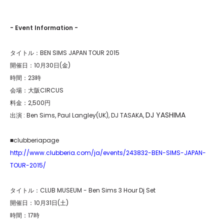
- Event Information -
タイトル：BEN SIMS JAPAN TOUR 2015
開催日：10月30日(金)
時間：23時
会場：大阪CIRCUS
料金：2,500円
DJ YASHIMA
出演 : Ben Sims, Paul Langley(UK), DJ TASAKA,
■clubberiapage
http://www.clubberia.com/ja/events/243832-BEN-SIMS-JAPAN-
TOUR-2015/
タイトル：CLUB MUSEUM - Ben Sims 3 Hour Dj Set
開催日：10月31日(土)
時間：17時