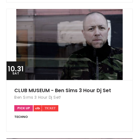
10.31
SAT
CLUB MUSEUM - Ben Sims 3 Hour Dj Set
Ben Sims 3 Hour Dj Set!
PICK UP
TECHNO