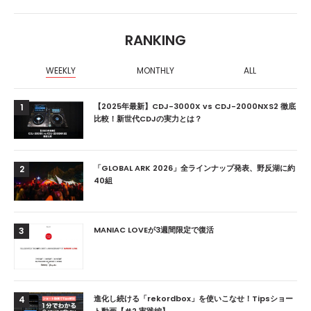
RANKING
WEEKLY
MONTHLY
ALL
【2025年最新】CDJ-3000X vs CDJ-2000NXS2 徹底
1
比較！新世代CDJの実力とは？
「GLOBAL ARK 2026」全ラインナップ発表、野反湖に約
2
40組
MANIAC LOVEが3週間限定で復活
3
進化し続ける「rekordbox」を使いこなせ！Tipsショー
4
ト動画【#2 実践編】