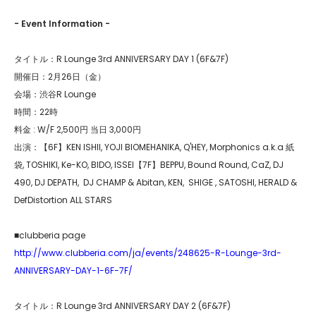
- Event Information -
タイトル：R Lounge 3rd ANNIVERSARY DAY 1 (6F&7F)
開催日：2月26日（金）
会場：渋谷R Lounge
時間：22時
料金 : W/F 2,500円 当日 3,000円
出演：【6F】KEN ISHII, YOJI BIOMEHANIKA, Q'HEY, Morphonics a.k.a 紙
袋, TOSHIKI, Ke-KO, BIDO, ISSEI【7F】BEPPU, Bound Round, CaZ, DJ
490, DJ DEPATH, DJ CHAMP & Abitan, KEN, SHIGE , SATOSHI, HERALD &
DefDistortion ALL STARS
■clubberia page
http://www.clubberia.com/ja/events/248625-R-Lounge-3rd-
ANNIVERSARY-DAY-1-6F-7F/
タイトル：R Lounge 3rd ANNIVERSARY DAY 2 (6F&7F)