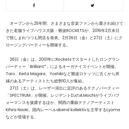
オープンから25年間、さまざまな音楽ファンから愛され続けて
きた老舗ライブハウス大阪・難波ROCKETSが、2016年2月末日
で惜しまれつつも閉店を発表。2月26日（金）と27日（土）にク
ロージングパーティーを開催する。
26日（金）は、2001年にRocketsでスタートしたロングラン
パーティー「Brilliant*」によるオーガナイズイベントが開催。
Taro、Keita Magara、Yoshikiなど難波ロケッツに古くから所
縁のあるアーティストたち総勢10人が集結。
27日（土）は、レーザー演出に定評のあるテクノパーティー
「SPECTRUM」が開催。レジデントDJのA.Mochiがライブパフ
ォーマンスを披露するほか、関西の重鎮テクノアーティスト
Kihira Naoki、国内レーベルabend kollektivを主宰するLyoma
などが登場する。