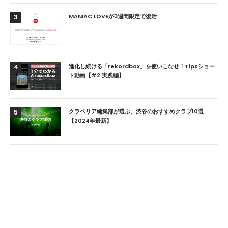
MANIAC LOVEが3週間限定で復活
3
進化し続ける「rekordbox」を使いこなせ！Tipsショー
4
ト動画【#2 実践編】
クラベリア編集部が選ぶ、渋谷のおすすめクラブ10選
5
【2024年最新】