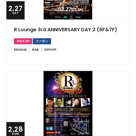
2.27
SAT
R Lounge 3rd ANNIVERSARY DAY 2 (6F&7F)
PICK UP
クーポン
REGGAE
R&B
HIPHOP
2.28
SUN