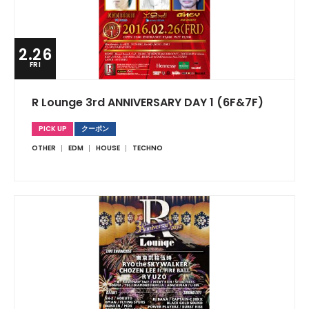
2.26
FRI
R Lounge 3rd ANNIVERSARY DAY 1 (6F&7F)
PICK UP
クーポン
OTHER
EDM
HOUSE
TECHNO