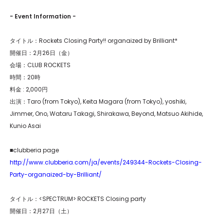
- Event Information -
タイトル：Rockets Closing Party!! organaized by Brilliant*
開催日：2月26日（金）
会場：CLUB ROCKETS
時間：20時
料金 : 2,000円
出演：Taro (from Tokyo), Keita Magara (from Tokyo), yoshiki,
Jimmer, Ono, Wataru Takagi, Shirakawa, Beyond, Matsuo Akihide,
Kunio Asai
■clubberia page
http://www.clubberia.com/ja/events/249344-Rockets-Closing-
Party-organaized-by-Brilliant/
タイトル：<SPECTRUM> ROCKETS Closing party
開催日：2月27日（土）