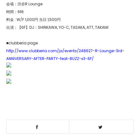
会場：渋谷R Lounge
時間：6時
料金 : W/F 1,000円 当日 1,500円
出演：【6F】DJ：SHINKAWA, YO-C, TASAKA, ATT, TAKAMI
■clubberia page
http://www.clubberia.com/ja/events/248627-R-Lounge-3rd-
ANNIVERSARY-AFTER-PARTY-feat-BUZZ-x3-6F/