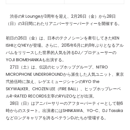
渋谷のR Loungeが3周年を迎え、2月26日（金）から28日
（日）の3日間にわたりアニバーサリーパーティーを開催する。
初日の26日（金）は、日本のテクノシーンを牽引してきたKEN
ISHIIとQ’HEYが登場。さらに、2015年6月に約11年ぶりとなるアル
バムをリリースした世界的人気を誇るDJ／プロデューサーの
YOJI BIOMEHANIKAも出演する。
27日（土）は、伝説のヒップホップグループ、NITRO
MICROPHONE UNDERGROUNDから派生した人気ユニット、東京
弐拾伍時に加え、レゲエミュージシャンのRYO the
SKYWALKER、CHOZEN LEE（FIRE BALL）、ヒップホップレーベ
ルR-RATED RECORDS主宰のRYUZOなどが出演。
28日（日）はアニバーサリーのアフターパーティーとして朝6
時からのスタート。出演者にはSHINKAWA、YO-C、DJ Tasaka
などロングキャリアを誇るベテランDJたちが登場する。