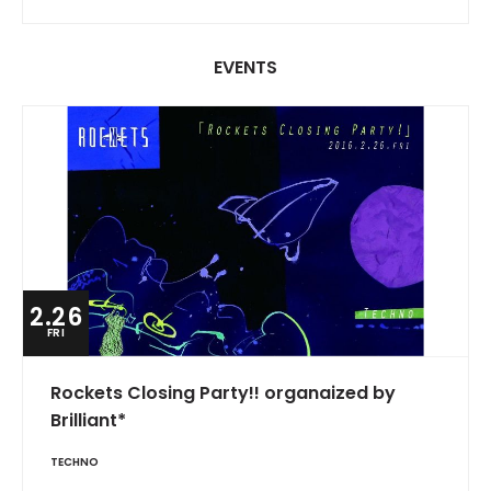
EVENTS
2.26
FRI
Rockets Closing Party!! organaized by
Brilliant*
TECHNO