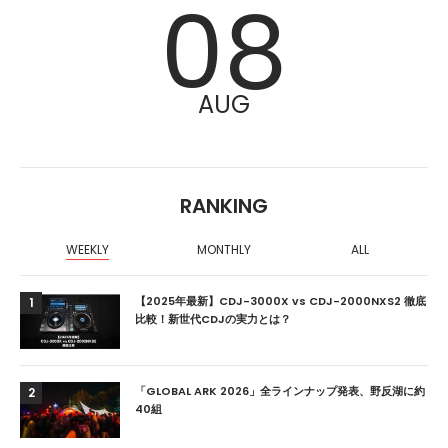
08
AUG
RANKING
WEEKLY
MONTHLY
ALL
【2025年最新】CDJ-3000X vs CDJ-2000NXS2 徹底
1
比較！新世代CDJの実力とは？
「GLOBAL ARK 2026」全ラインナップ発表、野反湖に約
2
40組