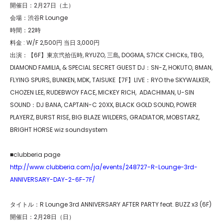
開催日：2月27日（土）
会場：渋谷R Lounge
時間：22時
料金 : W/F 2,500円 当日 3,000円
出演：【6F】東京弐拾伍時, RYUZO, 三島, DOGMA, S7ICK CHICKs, TBG,
DIAMOND FAMILIA, & SPECIAL SECRET GUEST DJ：SN-Z, HOKUTO, 8MAN,
FLYING SPURS, BUNKEN, MDK, TAISUKE【7F】LIVE：RYO the SKYWALKER,
CHOZEN LEE, RUDEBWOY FACE, MICKEY RICH, ADACHIMAN, U-SIN
SOUND：DJ BANA, CAPTAIN-C 20XX, BLACK GOLD SOUND, POWER
PLAYERZ, BURST RISE, BIG BLAZE WILDERS, GRADIATOR, MOBSTARZ,
BRIGHT HORSE wiz soundsystem
■clubberia page
http://www.clubberia.com/ja/events/248727-R-Lounge-3rd-
ANNIVERSARY-DAY-2-6F-7F/
タイトル：R Lounge 3rd ANNIVERSARY AFTER PARTY feat. BUZZ x3 (6F)
開催日：2月28日（日）