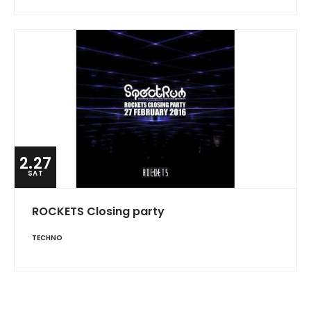
2.27
SAT
ROCKETS Closing party
TECHNO