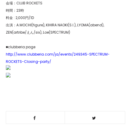
会場：CLUB ROCKETS
時間：23時
料金 : 2,000円/1D
出演：A.MOCHI(figure), KIHIRA NAOKI(S.I.), LYOMA(abend),
ZEN(artribe/えん/six), Loe(SPECTRUM)
■clubberia page
http://www.clubberia.com/ja/events/249345-SPECTRUM-
ROCKETS-Closing-party/