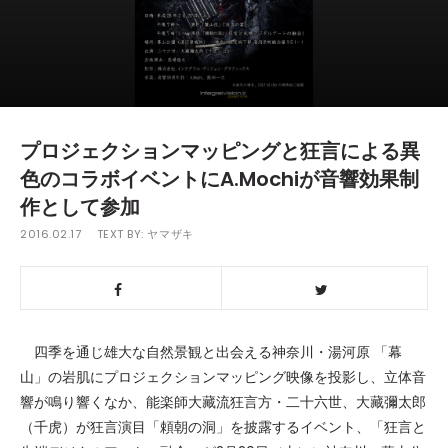
プロジェクションマッピングと狂言による異
色のコラボイベントにA.Mochiが音響効果制
作として参加
2016.02.17
TEXT BY:
ヤマザキ
四季を通じ雄大な自然景観と出会える神奈川・湯河原 「幕
山」の岩肌にプロジェクションマッピング映像を投影し、立体音
響が鳴り響くなか、能楽師大藏流狂言方・二十六世、大藏彌太郎
（千虎）が狂言演目「頼朝の洞」を披露するイベント、「狂言と