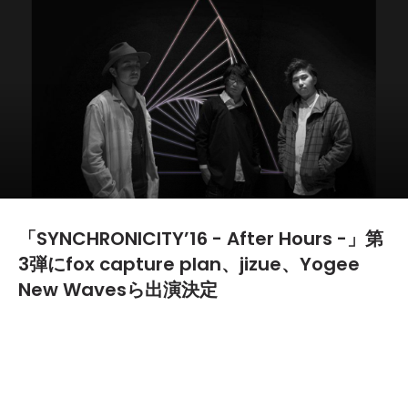
「SYNCHRONICITY’16 - After Hours -」第
3弾にfox capture plan、jizue、Yogee
New Wavesら出演決定
2016.02.19
TEXT BY:
ヤマザキ