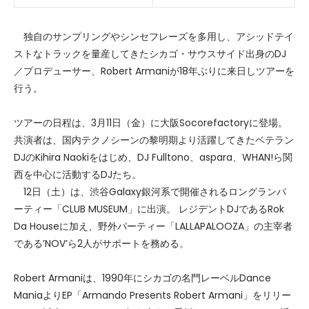
独自のサンプリングやシンセフレーズを多用し、アシッドテイ
ストなトラックを量産してきたシカゴ・サウスサイド出身のDJ
／プロデューサー、Robert Armaniが18年ぶりに来日しツアーを
行う。
ツアーの日程は、3月11日（金）に大阪Socorefactoryに登場。
共演者は、国内テクノシーンの黎明期より活躍してきたベテラン
DJのKihira Naokiをはじめ、DJ Fulltono、aspara、WHAN!ら関
西を中心に活動するDJたち。
12日（土）は、渋谷Galaxy銀河系で開催されるロングランパ
ーティー「CLUB MUSEUM」に出演。 レジデントDJであるRok
Da Houseに加え、野外パーティー「LALLAPALOOZA」の主宰者
である’NOV’ら2人がサポートを務める。
Robert Armaniは、1990年にシカゴの名門レーベルDance
ManiaよりEP「Armando Presents Robert Armani」をリリー