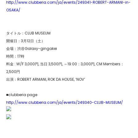
http://www.clubberia.com/ja/events/249341-ROBERT-ARMANI-in-
OSAKA/
タイトル：CLUB MUSEUM
開催日：3月12日（土）
会場：渋谷Galaxy-gingakei
時間：17時
料金 : W/F 3,000円, 当日 3,500円, ～19:00：3,000円, CM Members：
2,500円
出演：ROBERT ARMANI, ROK DA HOUSE, ‘NOV’
■clubberia page
http://www.clubberia.com/ja/events/249340-CLUB-MUSEUM/