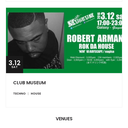
3.12
SAT
CLUB MUSEUM
TECHNO
HOUSE
VENUES