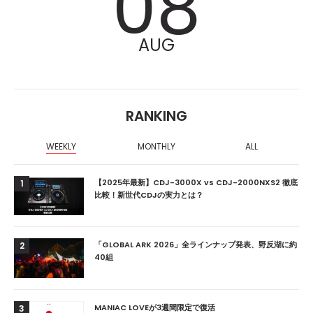
08
AUG
RANKING
WEEKLY
MONTHLY
ALL
【2025年最新】CDJ-3000X vs CDJ-2000NXS2 徹底
1
比較！新世代CDJの実力とは？
「GLOBAL ARK 2026」全ラインナップ発表、野反湖に約
2
40組
MANIAC LOVEが3週間限定で復活
3