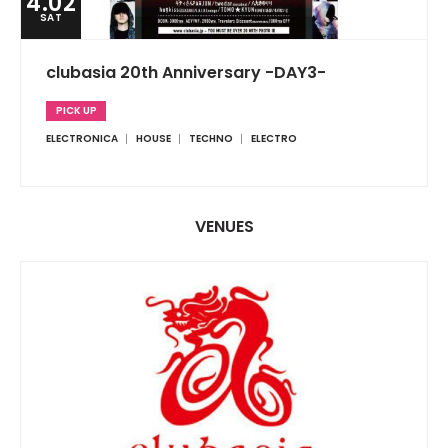
4.02
SAT
clubasia 20th Anniversary -DAY3-
PICK UP
ELECTRONICA
HOUSE
TECHNO
ELECTRO
VENUES