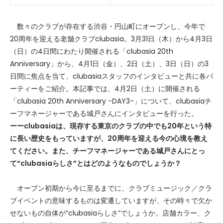
数々のクラブが存在する渋谷・円山町にオープンし、今年で
20周年を迎える老舗クラブclubasia。3月31日（木）から4月3日
（日）の4日間にわたり開催される「clubasia 20th
Anniversary」から、4月1日（金）、2日（土）、3日（日）の3
日間に焦点を当て、clubasiaスタッフのインタビューと共に各パ
ーティーをご紹介。本記事では、4月2日（土）に開催される
「clubasia 20th Anniversary -DAY3-」について、clubasiaチ
ーフマネージャーである城戸さんにインタビューを行った。
ーーclubasiaは、現存する東京のクラブの中でも20年という特
に長い歴史をもっていますが、20周年を迎える今の心境を教え
てください。また、チーフマネージャーである城戸さんにとっ
て“clubasiaらしさ”とはどのようなものでしょうか？
オープン初期から今に至るまでに、クラブミュージック／クラ
ブイベントの意味するものは変遷していますが、その時々で欠か
せないもの自体が“clubasiaらしさ”でしょうか。店舗カラー、ク