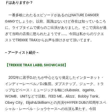
ドはありますか？
一番多岐にわたるエピソードがあるのはNATURE DANGER
GANGでしょうか。以前、面識はないけど存在は知っているころ
に、ライブタイムで彼らのご出演がありました。そこで演出が過
ぎて当時の店長に怒られたようです……。今回は私からのリクエ
ストでTREKKIE TRAXからお声を掛けさせて頂いてます。
- アーティスト紹介 -
【
TREKKIE TRAX LABEL SHOWCASE
】
2012年に若手DJたちが中心となり発足したインターネット・
インディーレーベル／DJ集団。ダブステップ、ジューク、トラ
ップなどベース・ミュージックを軸にclubasia、ageHa、
WOMB、UNITなどで活動。FEED ME、Alizzz、Bobby Tank、
Obey City、Elijah&Skilliamとの共演やHYPER DUBの10周年スペ
シャル・レーベル・ショウケースへの出演も果たす。今回