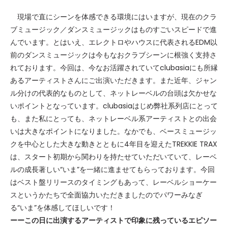
現場で直にシーンを体感できる環境にはいますが、現在のクラ
ブミュージック／ダンスミュージックはものすごいスピードで進
んでいます。とはいえ、エレクトロやハウスに代表されるEDM以
前のダンスミュージックは今もなおクラブシーンに根強く支持さ
れております。今回は、今なお活躍されていてclubasiaにも所縁
あるアーティストさんにご出演いただきます。また近年、ジャン
ル分けの代表的なものとして、ネットレーベルの台頭は欠かせな
いポイントとなっています。clubasiaはじめ弊社系列店にとって
も、また私にとっても、ネットレーベル系アーティストとの出会
いは大きなポイントになりました。なかでも、ベースミュージッ
クを中心とした大きな動きとともに4年目を迎えたTREKKIE TRAX
は、スタート初期から関わりを持たせていただいていて、レーベ
ルの成長著しい“いま”を一緒に進ませてもらっております。今回
はベスト盤リリースのタイミングもあって、レーベルショーケー
スというかたちで全面協力いただきましたのでパワーみなぎ
る“いま”を体感してほしいです！
ーーこの日に出演するアーティストで印象に残っているエピソー