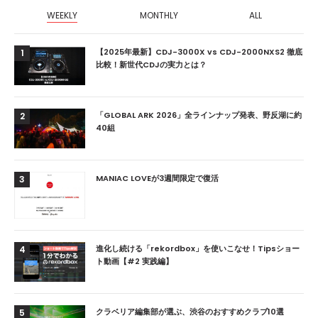
WEEKLY
MONTHLY
ALL
【2025年最新】CDJ-3000X vs CDJ-2000NXS2 徹底
1
比較！新世代CDJの実力とは？
「GLOBAL ARK 2026」全ラインナップ発表、野反湖に約
2
40組
MANIAC LOVEが3週間限定で復活
3
進化し続ける「rekordbox」を使いこなせ！Tipsショー
4
ト動画【#2 実践編】
クラベリア編集部が選ぶ、渋谷のおすすめクラブ10選
5