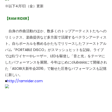
※以下4月1日（金）更新
【
RAM RIDER
】
自身の作曲活動のほか、数多くのトップアーティストたちへの
リミックス、楽曲提供など多方面で活躍するベテランアーティス
ト。自らボーカルを務めるかたちでリリースしたファーストアル
バム『PORTABLE DISCO』がスマッシュヒットを記録。ライブ
ではELワイヤーやレーザー、LEDを駆使し「音と光」をテーマに
したパフォーマンスを展開。今年はじめにclubasiaにて開催され
た「ASOBI大新年会2016」で魅せた圧巻なパフォーマンスも記憶
に新しい。
■
http://ramrider.com