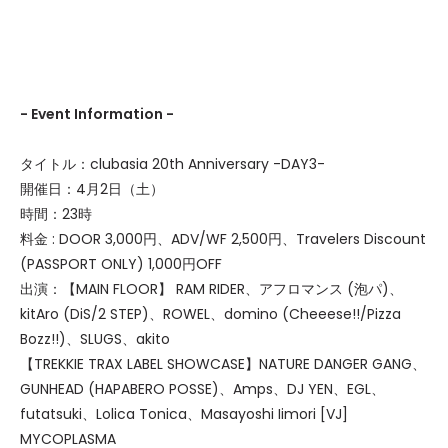
- Event Information -
タイトル：clubasia 20th Anniversary -DAY3-
開催日：4月2日（土）
時間：23時
料金 : DOOR 3,000円、ADV/WF 2,500円、Travelers Discount
(PASSPORT ONLY) 1,000円OFF
出演：【
MAIN FLOOR
】
RAM RIDER、アフロマンス (泡パ)、
kitAro (DiS/2 STEP)、ROWEL、domino (Cheeese!!/Pizza
Bozz!!)、SLUGS、akito
【
TREKKIE TRAX LABEL SHOWCASE
】
NATURE DANGER GANG、
GUNHEAD (HAPABERO POSSE)、Amps、DJ YEN、EGL、
futatsuki、Lolica Tonica、Masayoshi Iimori [VJ]
MYCOPLASMA