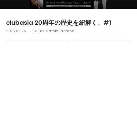
clubasia 20周年の歴史を紐解く。#1
2016.03.25
TEXT BY:
Satomi Namba
数々のクラブが存在する渋谷・円山町にオープンし、今年で
20周年を迎える老舗クラブclubasia。3月31日（木）から4月3日
（日）の4日間にわたり、20年間という長い年月の中で築かれた
歴史や色が凝縮された「clubasia 20th Anniversary」を開催す
る。今回クラベリアでは、4月1日（金）、2日（土）、3日（日）
の3日間に焦点を当て、clubasiaスタッフのインタビューと共に
各パーティーを紹介。まずは4月1日（金）に開催される
「clubasia 20th Anniversary -DAY2-」について、clubasiaマ
ネージャーである藤川さんにインタビューを行った。
ーーclubasiaは現存する東京のクラブのなかでも20年という特