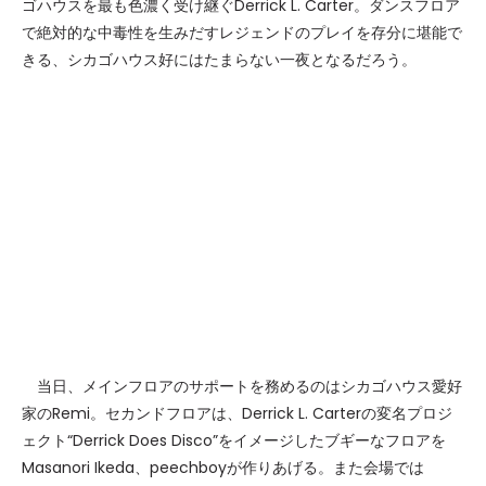
ゴハウスを最も色濃く受け継ぐDerrick L. Carter。ダンスフロア
で絶対的な中毒性を生みだすレジェンドのプレイを存分に堪能で
きる、シカゴハウス好にはたまらない一夜となるだろう。
当日、メインフロアのサポートを務めるのはシカゴハウス愛好
家のRemi。セカンドフロアは、Derrick L. Carterの変名プロジ
ェクト“Derrick Does Disco”をイメージしたブギーなフロアを
Masanori Ikeda、peechboyが作りあげる。また会場では