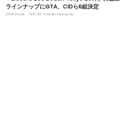
ラインナップにGTA、CIDら6組決定
2016.04.26
TEXT BY:
Yoshiki Yamazaki
5月7日（日）に千葉・幕張海浜公園で開催される、日本最大
級のビーチフェスティバル「Electric Zoo Beach Tokyo 2016」
の追加ラインナップが発表された。
発表されたのは、現在アメリカ・マイアミのダンスミュージッ
クシーンを牽引しているDJ／プロデューサーデュオのGTAに加
え、名門Big Beat Recordsからリリースを果たし世界中のビッ
グフェスからオファーがかかっているアメリカ出身の人気アーテ
ィスト、CID。国内からは、人気フィメールアーティストのAlisa
Uenoをはじめ、ミックスCDのセールスが累計100万枚を超える
など多くの支持と人気を集めているDJ FUMI★YEAH!、「ULTRA
JAPAN」や「electrox」など大型フェスティバルで活躍している