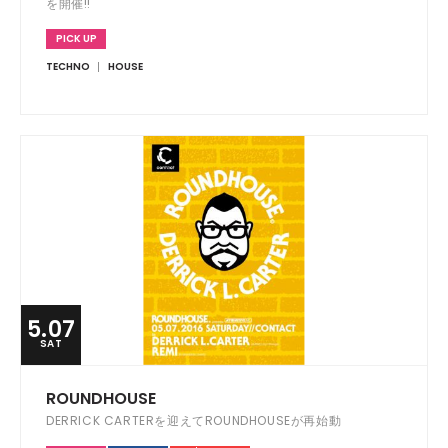
を開催!!
PICK UP
TECHNO
HOUSE
5.07
SAT
ROUNDHOUSE
DERRICK CARTERを迎えてROUNDHOUSEが再始動