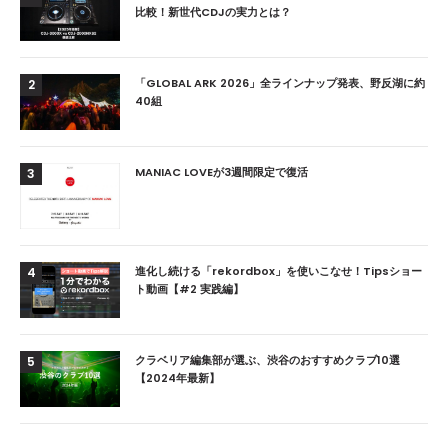
比較！新世代CDJの実力とは？
「GLOBAL ARK 2026」全ラインナップ発表、野反湖に約
2
40組
MANIAC LOVEが3週間限定で復活
3
進化し続ける「rekordbox」を使いこなせ！Tipsショー
4
ト動画【#2 実践編】
クラベリア編集部が選ぶ、渋谷のおすすめクラブ10選
5
【2024年最新】