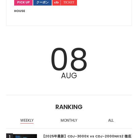
PICK UP
クーポン
HOUSE
08
AUG
RANKING
WEEKLY
MONTHLY
ALL
【2025年最新】CDJ-3000X vs CDJ-2000NXS2 徹底
1