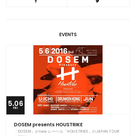
EVENTS
5.06
FRI
DOSEM presents HOUSTRIKE
「DOSEM」がnew レーベル「HOUSTRIKE」のJAPAN TOUR