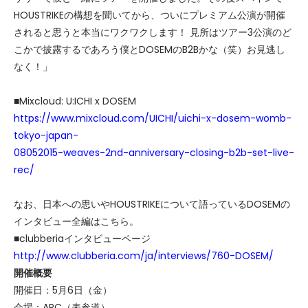
HOUSTRIKEの構想を聞いてから、ついにプレミアム公演が開催
されると思うと本当にワクワクします！ 見所はツアー3公演のど
こかで披露するであろう僕とDOSEMのB2Bかな（笑）お見逃し
なく！」
■Mixcloud:
U:ICHI x DOSEM
https://www.mixcloud.com/UICHI/uichi-x-dosem-womb-
tokyo-japan-
08052015-weaves-2nd-anniversary-closing-b2b-set-live-
rec/
なお、日本への思いやHOUSTRIKEについて語っているDOSEMの
インタビュー全編はこちら。
■clubberiaインタビューページ
http://www.clubberia.com/ja/interviews/760-DOSEM/
開催概要
開催日：
5月6日（金）
会場：ARC（表参道）