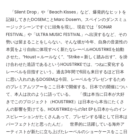
「Silent Drop」や「Beach Kisses」など、爆発的なヒットを
記録してきたDOSEMことMarc Dosem。スペインのダンスミュ
ージックシーンですぐに頭角を現し、現在では「SONAR
FESTIVAL」や「ULTRA MUSIC FESTIVAL」へ出演するなど、その
勢いは留まることをしらない。そんな彼が今年、自身の音楽性の
本質をより自由に体現すべく新たなレーベルHOUSTRIKEを始動
させた。“Houst＝ルールなく”、“Strike＝新しく踏み出す”、を掛
け合わせた造語であるというHOUSTRIKEでは、つねに変化する
レーベルを目指すという。過去3年間で6回も来日するほど日本
に思い入れのあるDOSEMは今回、レーベルをプレゼンするため
のプレミアムツアーをここ日本で開催する。日本での開催につい
て、本人は次のように語っている。
「僕は本当に日本が大好
きでこのプロジェクト（HOUSTRIKE）は日本から本当にたくさ
んの影響を受けてる。HOUSTRIKEからの1st EPも日本からのイン
スピレーションがたくさんあって、プレゼンする場として日本は
パーフェクトだと思ったんだ」
世界的に活躍している海外ア
ーティストが新たに立ち上げたレーベルのショーケースをここ日