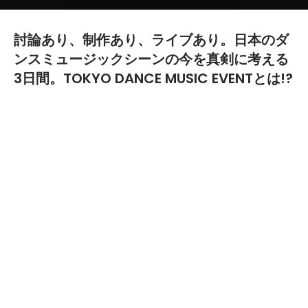
討論あり、制作あり、ライブあり。日本のダ
ンスミュージックシーンの今を真剣に考える
3日間。TOKYO DANCE MUSIC EVENTとは!?
2016.11.25
12月1日（木）から3日（土）までの3日間、東京・渋谷
の5会場（渋谷ヒカリエ・ヒカリエホールA、Red Bull
Studios Tokyo、WOMB、contact、SOUND MUSEUM
VISION）で開催される、日本初のダンスミュージックに
焦点をあてた音楽カンファレンス＆イベント「TOKYO
DANCE MUSIC EVENT（以下、TDME）」。日本でも人
気の高いフィメールDJのNina Kravizや、ディスコシー