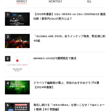
WEEKLY
MONTHLY
ALL
【2025年最新】CDJ-3000X vs CDJ-2000NXS2 徹底
1
比較！新世代CDJの実力とは？
「GLOBAL ARK 2026」全ラインナップ発表、野反湖に約
2
40組
MANIAC LOVEが3週間限定で復活
3
クラベリア編集部が選ぶ、渋谷のおすすめクラブ10選
4
【2024年最新】
進化し続ける「rekordbox」を使いこなせ！Tipsショー
5
ト動画【#2 実践編】