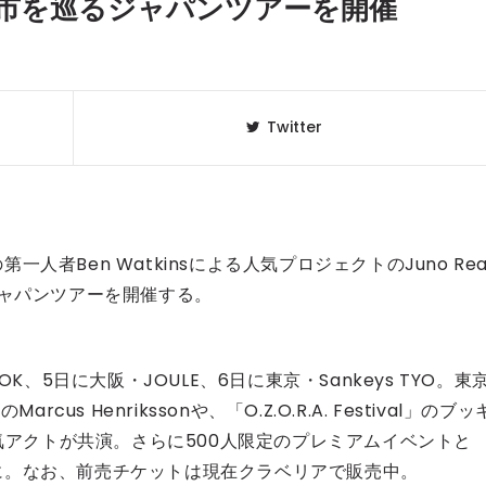
に3都市を巡るジャパンツアーを開催
Twitter
者Ben Watkinsによる人気プロジェクトのJuno Rea
ジャパンツアーを開催する。
クラベリ
1
のおすすめ
年最新】
K、5日に大阪・JOULE、6日に東京・Sankeys TYO。東
arcus Henrikssonや、「O.Z.O.R.A. Festival」のブッ
ニュージ
2
人気アクトが共演。さらに500人限定のプレミアムイベントと
DJ!?
に。なお、前売チケットは現在クラベリアで販売中。