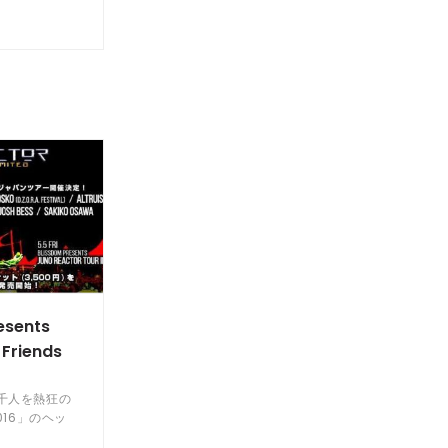
esents
Friends
千人を熱狂の
016」のヘッ
TORがジャパ