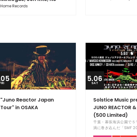
Home Records
.05
5.06
FRI
SAT
"Juno Reactor Japan
Solstice Music pr
Tour" in OSAKA
JUNO REACTOR & 
(500 Limited)
千葉・幕張海浜公園で５
渦に巻き込んだ「SMF 2
ドライナーJUNO REAC