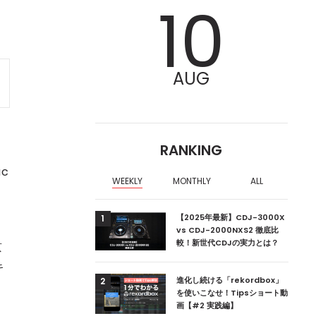
10
AUG
RANKING
c
WEEKLY
MONTHLY
ALL
ア編集部が選ぶ、渋谷
【2025年最新】CDJ-3000X
1
クラブ10選【2024
vs CDJ-2000NXS2 徹底比
較！新世代CDJの実力とは？
京
キ
ーランドの新首相は元
進化し続ける「rekordbox」
2
を使いこなせ！Tipsショート動
画【#2 実践編】