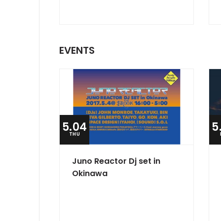
EVENTS
5.04
5
THU
Juno Reactor Dj set in
Okinawa