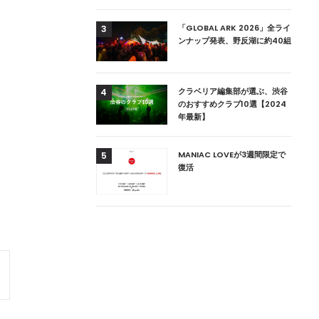
用達、ニューヨークの
「GLOBAL ARK 2026」全ライ
3
本上陸！ 「1 OAK
ンナップ発表、野反湖に約40組
」六本木にオープン
DJ用の家具や製品を開
クラベリア編集部が選ぶ、渋谷
4
楽産業に参戦すること
のおすすめクラブ10選【2024
年最新】
ためのDJブース
MANIAC LOVEが3週間限定で
5
 ZEROのこだわり
復活