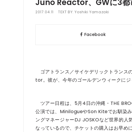
Juno Reactor、GW
2017.04.11
TEXT BY:
Yoshiki Yamazaki
Facebook
ゴアトランス／サイケデリックトランスの第一人
tor。彼が、今年のゴールデンウィークに
ツアー日程は、5月4日の沖縄・THE BROO
公演では、MinilogueやSon Kiteでお馴染みのM
ングマネージャーDJ JOSKOなど世界的
なっているので、チケットの購入はお早め