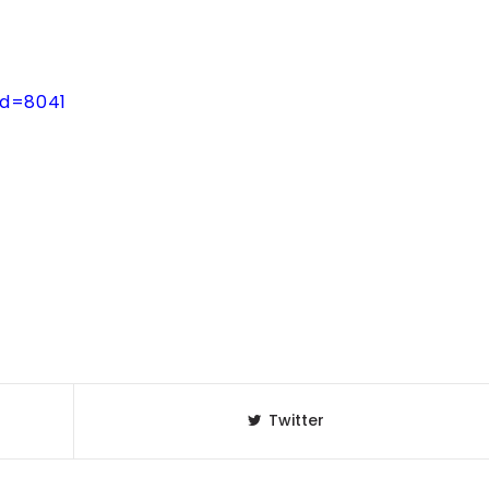
セレブ御
3
クラブが日
TOKYO
id=8041
IKEAが
4
発中！音
を発表
レコードの
5
Aoyama
Twitter