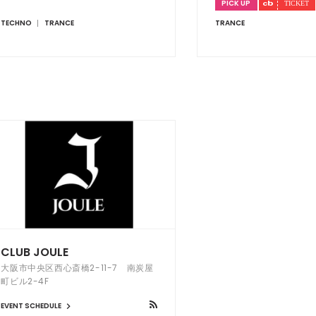
PICK UP
ンツアーを決行
TECHNO
TRANCE
TRANCE
CLUB JOULE
大阪市中央区西心斎橋2-11-7 南炭屋
町ビル2-4F
EVENT SCHEDULE