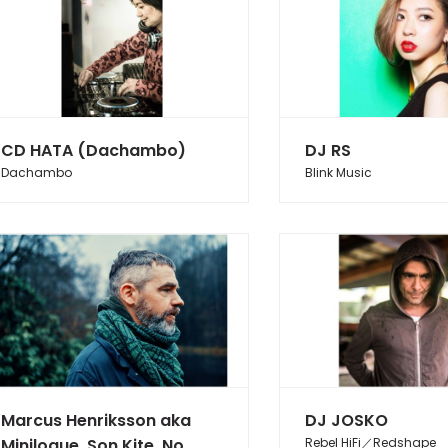
CD HATA (Dachambo)
DJ RS
Dachambo
Blink Music
Marcus Henriksson aka
DJ JOSKO
Minilogue, Son Kite, No
Rebel HiFi／Redshape