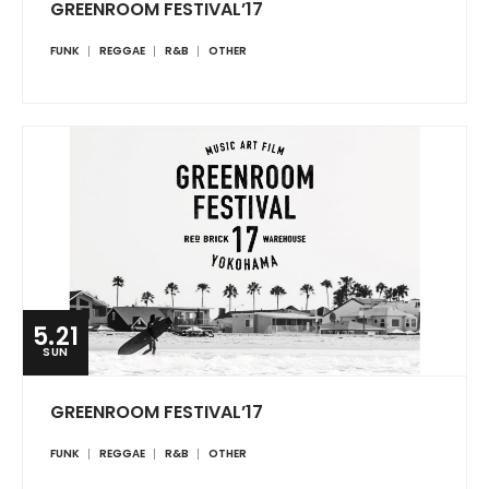
GREENROOM FESTIVAL’17
FUNK
REGGAE
R&B
OTHER
5.21
SUN
GREENROOM FESTIVAL’17
FUNK
REGGAE
R&B
OTHER