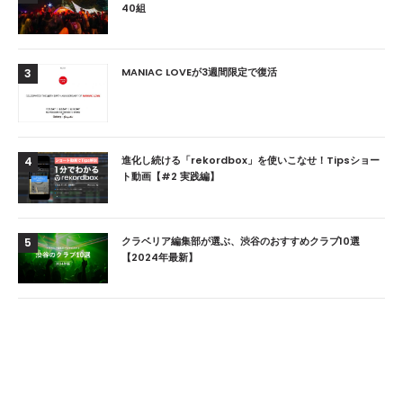
40組
MANIAC LOVEが3週間限定で復活
3
進化し続ける「rekordbox」を使いこなせ！Tipsショー
4
ト動画【#2 実践編】
クラベリア編集部が選ぶ、渋谷のおすすめクラブ10選
5
【2024年最新】