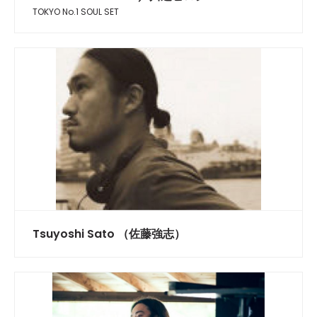
TOKYO No.1 SOUL SET
Tsuyoshi Sato （佐藤強志）