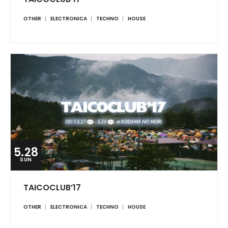
OTHER
ELECTRONICA
TECHNO
HOUSE
5.28
SUN
TAICOCLUB’17
OTHER
ELECTRONICA
TECHNO
HOUSE