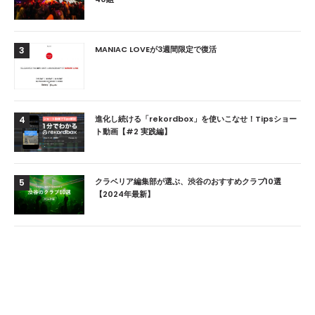
MANIAC LOVEが3週間限定で復活
3
進化し続ける「rekordbox」を使いこなせ！Tipsショー
4
ト動画【#2 実践編】
クラベリア編集部が選ぶ、渋谷のおすすめクラブ10選
5
【2024年最新】