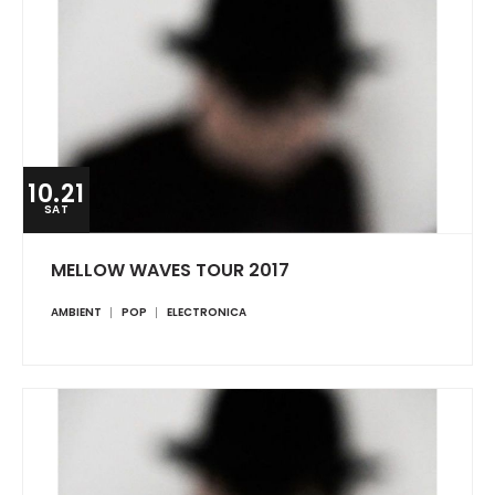
10.21
SAT
MELLOW WAVES TOUR 2017
AMBIENT
POP
ELECTRONICA