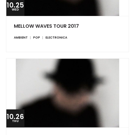
10.25
WED
MELLOW WAVES TOUR 2017
AMBIENT
POP
ELECTRONICA
10.26
THU