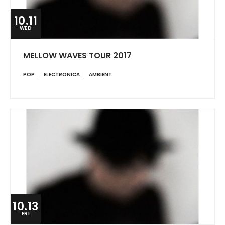
10.11
WED
MELLOW WAVES TOUR 2017
POP
ELECTRONICA
AMBIENT
10.13
FRI