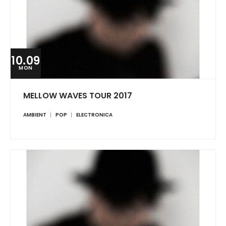
10.09
MON
MELLOW WAVES TOUR 2017
AMBIENT
POP
ELECTRONICA