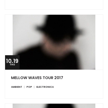
10.19
THU
MELLOW WAVES TOUR 2017
AMBIENT
POP
ELECTRONICA