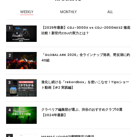
WEEKLY
MONTHLY
ALL
【2025年最新】CDJ-3000X vs CDJ-2000NXS2 徹底
1
比較！新世代CDJの実力とは？
「GLOBAL ARK 2026」全ラインナップ発表、野反湖に約
2
40組
進化し続ける「rekordbox」を使いこなせ！Tipsショー
3
ト動画【#2 実践編】
クラベリア編集部が選ぶ、渋谷のおすすめクラブ10選
4
【2024年最新】
MANIAC LOVEが3週間限定で復活