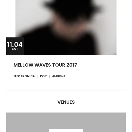
11.04
SAT
MELLOW WAVES TOUR 2017
ELECTRONICA
POP
AMBIENT
VENUES