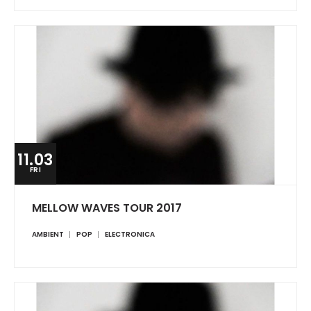
11.03
FRI
MELLOW WAVES TOUR 2017
AMBIENT
POP
ELECTRONICA