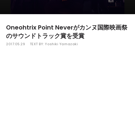
Oneohtrix Point Neverがカンヌ国際映画祭
のサウンドトラック賞を受賞
2017.05.29
TEXT BY:
Yoshiki Yamazaki
ブルックリンを拠点に実験音楽～現代音楽シーンで
活動を続け、自身の曲以外にもFKA twigsやNine Inch
Nailsといった世界的人気アーティストへの楽曲提供、
さらには映画音楽の制作など幅広い才能をみせている
Oneohtrix Point Never。彼が音楽を手がけた映画
『Good Time』が、カンヌ国際映画祭の「サウンドト