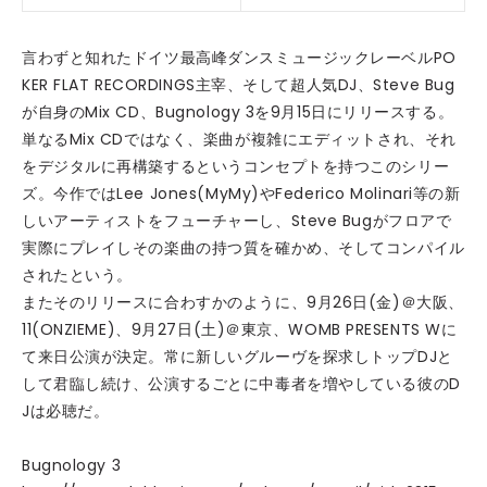
言わずと知れたドイツ最高峰ダンスミュージックレーベルPO
KER FLAT RECORDINGS主宰、そして超人気DJ、Steve Bug
が自身のMix CD、Bugnology 3を9月15日にリリースする。
単なるMix CDではなく、楽曲が複雑にエディットされ、それ
をデジタルに再構築するというコンセプトを持つこのシリー
ズ。今作ではLee Jones(MyMy)やFederico Molinari等の新
しいアーティストをフューチャーし、Steve Bugがフロアで
実際にプレイしその楽曲の持つ質を確かめ、そしてコンパイル
されたという。
またそのリリースに合わすかのように、9月26日(金)＠大阪、
11(ONZIEME)、9月27日(土)＠東京、WOMB PRESENTS Wに
て来日公演が決定。常に新しいグルーヴを探求しトップDJと
して君臨し続け、公演するごとに中毒者を増やしている彼のD
Jは必聴だ。
Bugnology 3