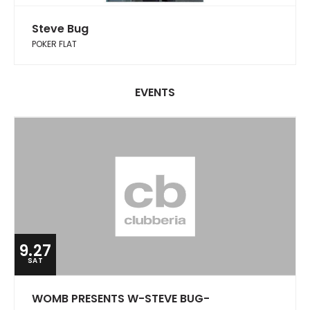
Steve Bug
POKER FLAT
EVENTS
9.27
SAT
WOMB PRESENTS W-STEVE BUG-