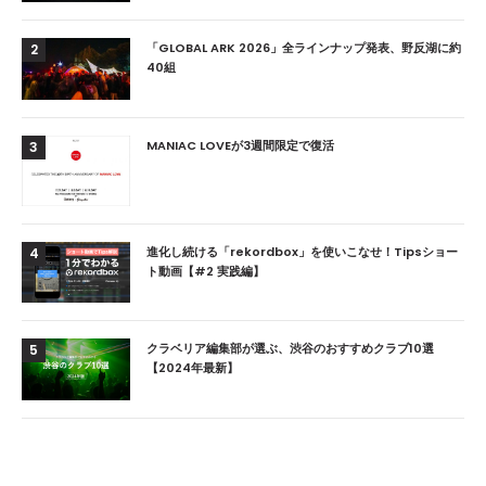
「GLOBAL ARK 2026」全ラインナップ発表、野反湖に約
2
40組
MANIAC LOVEが3週間限定で復活
3
進化し続ける「rekordbox」を使いこなせ！Tipsショー
4
ト動画【#2 実践編】
クラベリア編集部が選ぶ、渋谷のおすすめクラブ10選
5
【2024年最新】