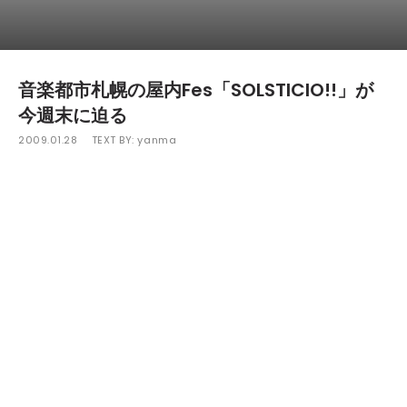
音楽都市札幌の屋内Fes「SOLSTICIO!!」が
今週末に迫る
2009.01.28
TEXT BY:
yanma
2008年6月夏至、音楽都市札幌に確実な"何か"を伝えた屋内F
es「SOLSTICIO!!」の2回目の開催が今週末の31日(土)に迫っ
てきた。2回目の出演者はinoue kaoru,ROVO,cro-magnon,
らぞく,koss a.k.a kuniyuki,naohito uchiyamaなどらが出
演。2009年のKICK OFFを告げる豪華出演者達による宴。音楽
都市札幌から2009年をより強く生きる為のエネルギーが発せ
られることだろう。詳細・タイムテーブルは下記より。