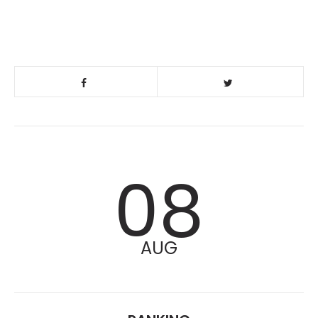
08
AUG