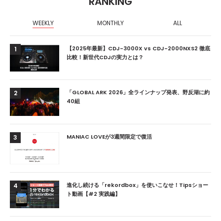
RANKING
WEEKLY
MONTHLY
ALL
【2025年最新】CDJ-3000X vs CDJ-2000NXS2 徹底
1
比較！新世代CDJの実力とは？
「GLOBAL ARK 2026」全ラインナップ発表、野反湖に約
2
40組
MANIAC LOVEが3週間限定で復活
3
進化し続ける「rekordbox」を使いこなせ！Tipsショー
4
ト動画【#2 実践編】