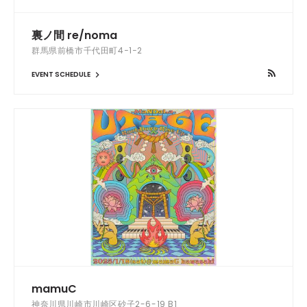
裏ノ間 re/noma
群馬県前橋市千代田町4−1−2
EVENT SCHEDULE
mamuC
神奈川県川崎市川崎区砂子2-6-19 B1