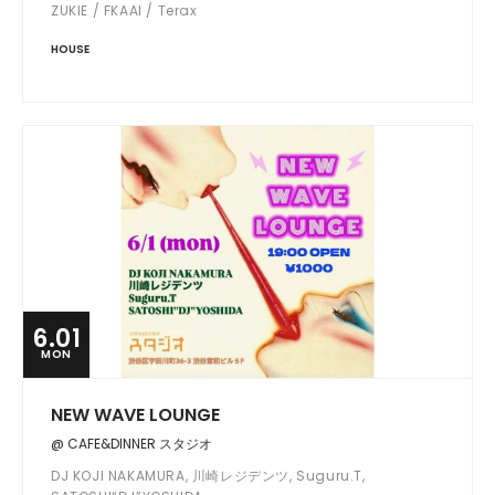
ZUKIE / FKAAI / Terax
HOUSE
6.01
MON
NEW WAVE LOUNGE
@ CAFE&DINNER スタジオ
DJ KOJI NAKAMURA, 川崎レジデンツ, Suguru.T,