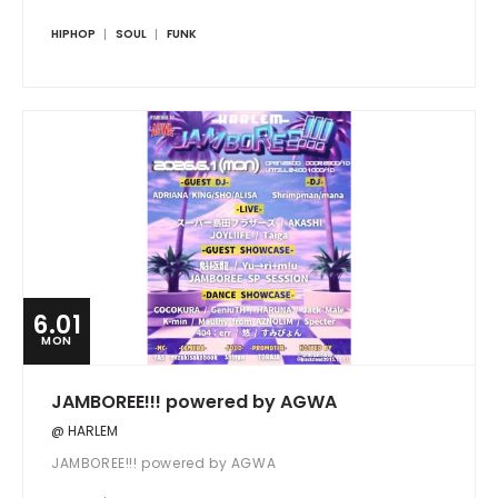
HIPHOP
SOUL
FUNK
6.01
MON
JAMBOREE!!! powered by AGWA
@ HARLEM
JAMBOREE!!! powered by AGWA