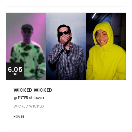
6.05
FRI
WICKED WICKED
@ ENTER shibuya
WICKED WICKED
HOUSE