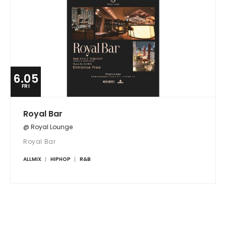
6.05
FRI
Royal Bar
@ Royal Lounge
Royal Bar
ALLMIX
HIPHOP
R&B