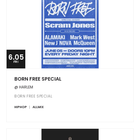
6.05
FRI
BORN FREE SPECIAL
@ HARLEM
BORN FREE SPECIAL
HIPHOP
ALLMIX