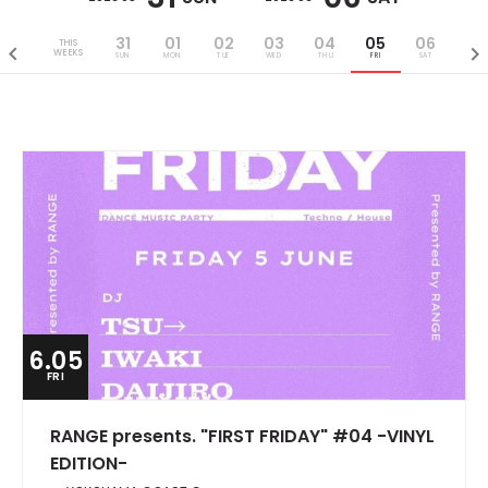
31
01
02
03
04
05
06
THIS
WEEKS
SUN
MON
TUE
WED
THU
FRI
SAT
6.05
FRI
RANGE presents. "FIRST FRIDAY" #04 -VINYL
EDITION-