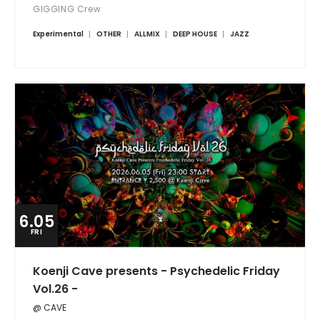
GIGGING Crew
Experimental
OTHER
ALLMIX
DEEP HOUSE
JAZZ
6.05
FRI
Koenji Cave presents - Psychedelic Friday
Vol.26 -
@ CAVE