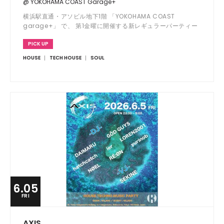
@ YOKOHAMA COAST Garage+
横浜駅直通・アソビル地下1階 「YOKOHAMA COAST
garage+」 で、 第1金曜に開催する新レギュラーパーティー
「RANGE FIRST FRIDAY」。 「日常にダンスミュージック
PICK UP
を」をテーマに、仕事終わりや週末のはじまりに、気軽に立ち
寄れるダンスフロアを横浜から提案します。
HOUSE
TECH HOUSE
SOUL
6.05
FRI
AXIS