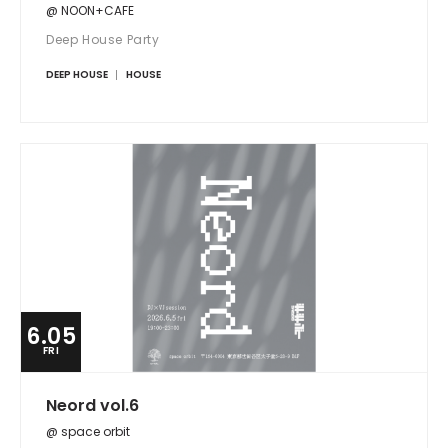
@ NOON+CAFE
Deep House Party
DEEP HOUSE
HOUSE
6.05
FRI
Neord vol.6
@ space orbit