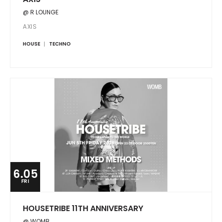
@ R LOUNGE
AXIS
HOUSE
TECHNO
6.05
FRI
HOUSETRIBE 11TH ANNIVERSARY
@ WOMB