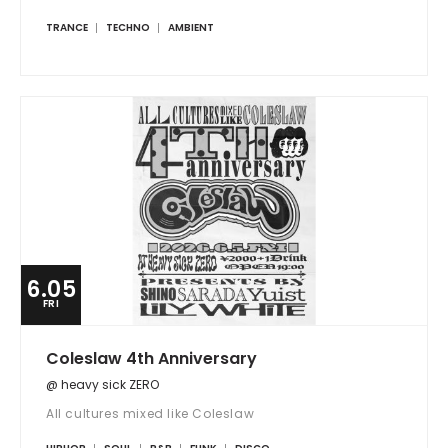
TRANCE
TECHNO
AMBIENT
6.05
FRI
Coleslaw 4th Anniversary
@ heavy sick ZERO
All cultures mixed like Coleslaw