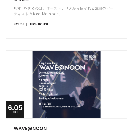
11周年を飾るのは、オーストラリアから招かれる注目のアー
ティスト Mixed Methods。
HOUSE
TECH HOUSE
6.05
FRI
WAVE@NOON