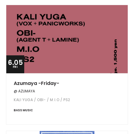
6.05
FRI
Azumaya -Friday-
@ AZUMAYA
KALI YUGA / OBI- / M.I.O / PS2
BASS MUSIC