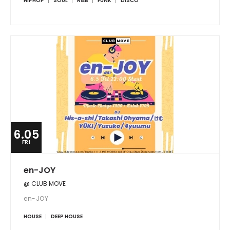
HIPHOP
SOUL
R&B
FUNK
DISCO
6.05
FRI
en-JOY
@ CLUB MOVE
en-JOY
HOUSE
DEEP HOUSE