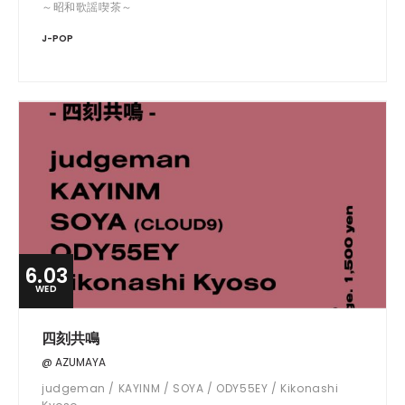
～昭和歌謡喫茶～
J-POP
6.03
WED
四刻共鳴
@ AZUMAYA
judgeman / KAYINM / SOYA / ODY55EY / Kikonashi