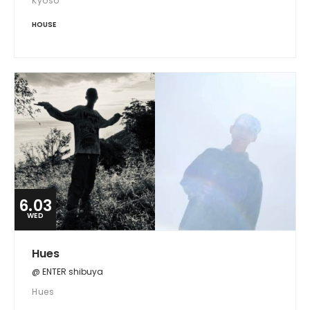
Kyoso
HOUSE
6.03
WED
Hues
@ ENTER shibuya
Hues