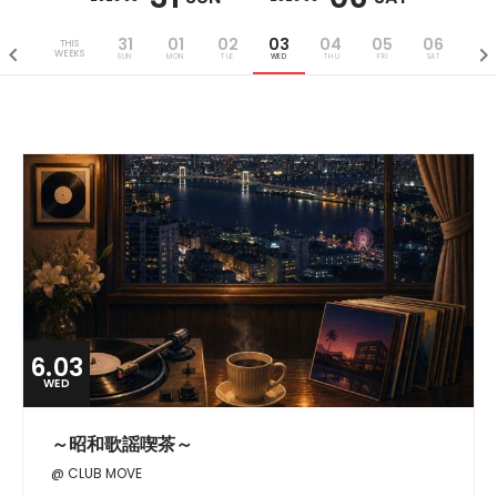
31
01
02
03
04
05
06
THIS
WEEKS
SUN
MON
TUE
WED
THU
FRI
SAT
6.03
WED
～昭和歌謡喫茶～
@ CLUB MOVE