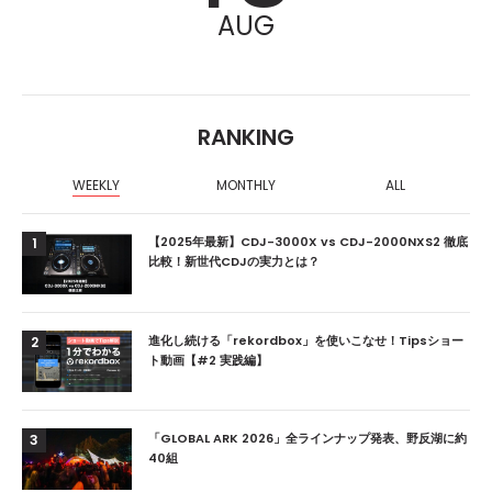
AUG
RANKING
WEEKLY
MONTHLY
ALL
【2025年最新】CDJ-3000X vs CDJ-2000NXS2 徹底
1
比較！新世代CDJの実力とは？
進化し続ける「rekordbox」を使いこなせ！Tipsショー
2
ト動画【#2 実践編】
「GLOBAL ARK 2026」全ラインナップ発表、野反湖に約
3
40組